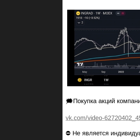
🗯Покупка акций компан
vk.com/video-62720402_4
⛔ Не является индивиду