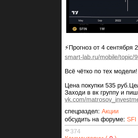
⚡Прогноз от 4 сентября 2
smart-lab.ru/mobile/topic/
Всё чётко по тех модели!
Цена покупки 535 руб.Це
Заходи в вк группу и пи
vk.com/matrosov_investm
спецраздел:
Акции
обсудить на форуме:
SFI
374