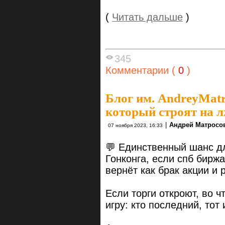
(
Читать дальше
)
345
Комментарии (
0
)
Блог им. AndreyMat
который строят на л
|
Андрей Матросо
07 ноября 2023, 16:33
💬 Единственный шанс дл
Гонконга, если спб биржа
вернёт как брак акции и 
Если торги откроют, во 
игру: кто последний, тот 