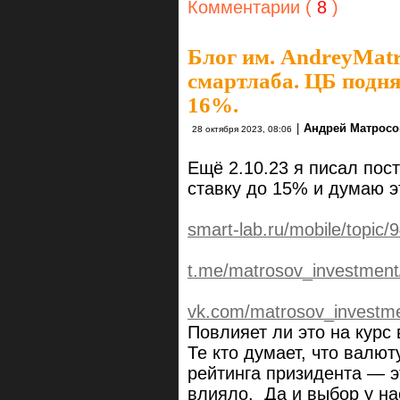
Комментарии (
8
)
Блог им. AndreyMat
смартлаба. ЦБ подня
16%.
|
Андрей Матросо
28 октября 2023, 08:06
Ещё 2.10.23 я писал пос
ставку до 15% и думаю э
smart-lab.ru/mobile/topic/
t.me/matrosov_investment
vk.com/matrosov_investm
Повлияет ли это на курс
Те кто думает, что валют
рейтинга призидента — эт
влияло. Да и выбор у на