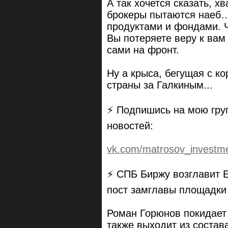
А так хочется сказать, х
брокеры пытаются наеб…
продуктами и фондами. Ч
Вы потеряете веру к вам 
сами на фронт.
Ну а крыса, бегущая с ко
страны за Галкиным...
⚡ Подпишись на мою гру
новостей:
vk.com/matrosov_investm
⚡️ СПБ Биржу возглавит 
пост замглавы площадки
Роман Горюнов покидает
также выходит из состав