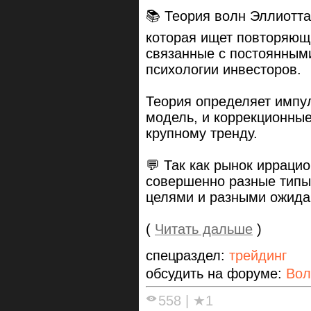
📚 Теория волн Эллиотта
которая ищет повторяющ
связанные с постоянным
психологии инвесторов.
Теория определяет импу
модель, и коррекционны
крупному тренду.
💬 Так как рынок ирраци
совершенно разные типы
целями и разными ожида
(
Читать дальше
)
спецраздел:
трейдинг
обсудить на форуме:
Вол
558
|
★1