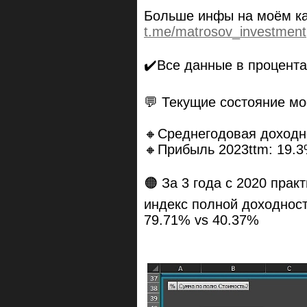
Больше инфы на моём ка
t.me/matrosov_investment
✔️Все данные в процента
💬 Текущие состояние мо
🔸Среднегодовая доходно
🔸Прибыль 2023ttm: 19.
🟠 За 3 года с 2020 прак
индекс полной доходност
79.71% vs 40.37%