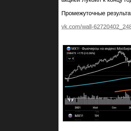
Промежуточные результа
vk.com/wall-62720402_24