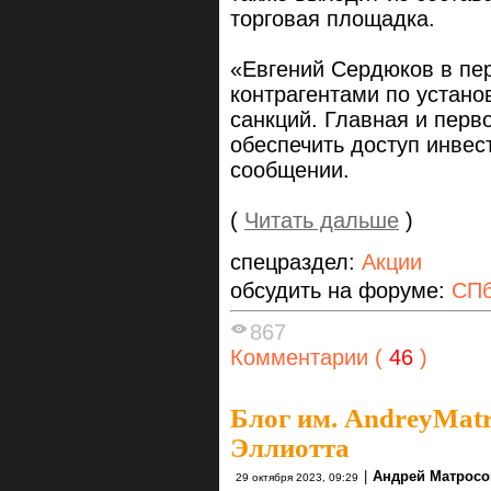
торговая площадка.
«Евгений Сердюков в пе
контрагентами по устано
санкций. Главная и пер
обеспечить доступ инвес
сообщении.
(
Читать дальше
)
спецраздел:
Акции
обсудить на форуме:
СПб
867
Комментарии (
46
)
Блог им. AndreyMat
Эллиотта
|
Андрей Матросо
29 октября 2023, 09:29