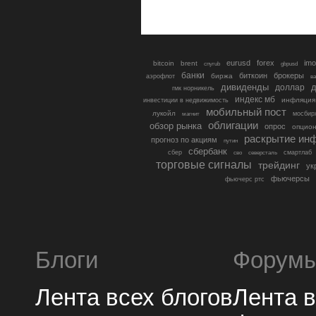
eurusd
forex
imo
bitcoin
brent
cnyrub
gbpusd
банки
биткоин
брокеры
биржа
аэрофлот
в
дивиденды
доллар
д
гмк норникель
индекс мб
инфляция
инвестиции в недвижимость
мобильный пост
лукойл
мосбир
магнит
облигации
обзор рынка
опрос
опцио
раскрытие ин
прогноз по акциям
путин
сбербанк
сбер
северсталь
смартлаб
сво
торговые сигналы
трейдинг
ук
фьючерсы
фьючерс ртс
Блоги
Форум
Лента всех блогов
Лента 