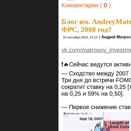
Комментарии (
0
)
Блог им. AndreyMat
ФРС, 2008 год?
|
Андрей Матрос
16 сентября 2024, 23:14
vk.com/matrosov_investm
❗🔥Сейчас ведутся актив
— Сходство между 2007 и
Три дня до встречи FOMC
сократит ставку на 0,25
на 0,25 и 59% на 0,50].
— Первое снижение ста