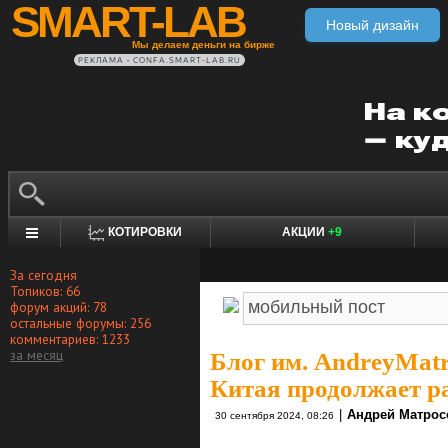
SMART-LAB
Новый дизайн
Мы делаем деньги на бирже
РЕКЛАМА • CONFA.SMART-LAB.RU
КОТИРОВКИ
АКЦИИ
+9
За сегодня
Топиков: 66
форум акций: 78
остальные форумы: 256
комментариев: 1233
за месяц
Блог им. AndreyMat
Китая продолжает р
|
Андрей Матрос
30 сентября 2024, 08:26