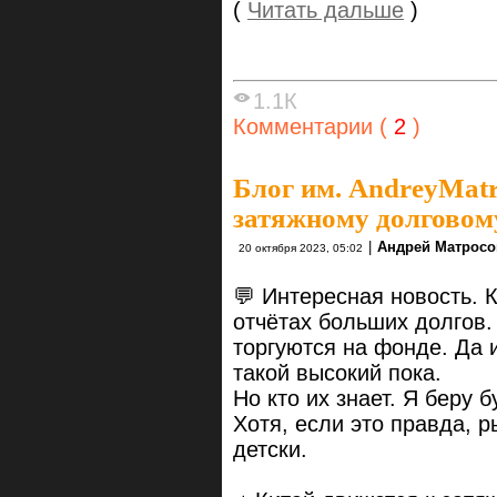
(
Читать дальше
)
1.1К
Комментарии (
2
)
Блог им. AndreyMat
затяжному долговом
|
Андрей Матросо
20 октября 2023, 05:02
💬 Интересная новость. К
отчётах больших долгов. 
торгуются на фонде. Да 
такой высокий пока.
Но кто их знает. Я беру 
Хотя, если это правда, р
детски.