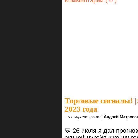
Комментарии (
0
)
Торговые сигналы!
|
2023 года
|
Андрей Матросо
15 ноября 2023, 22:02
💬 26 июля я дал прогно
акцией Лукойл к концу го