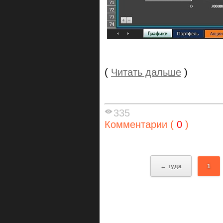
(
Читать дальше
)
335
Комментарии (
0
)
← туда
1