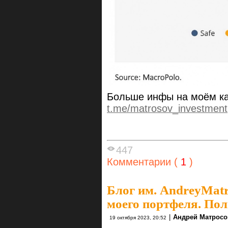
Больше инфы на моём ка
t.me/matrosov_investment
447
Комментарии (
1
)
Блог им. AndreyMat
моего портфеля. Пол
|
Андрей Матросо
19 октября 2023, 20:52