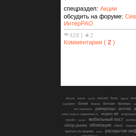
спецраздел:
Акции
обсудить на форуме:
Сев
ИнтерРАО
428
|
★2
Комментарии (
2
)
eurusd
forex
imo
bitcoin
brent
cnyrub
gbpusd
банки
биткоин
брокеры
биржа
аэрофлот
в
дивиденды
доллар
д
гмк норникель
индекс мб
инфляция
инвестиции в недвижимость
мобильный пост
лукойл
мосбир
магнит
облигации
обзор рынка
опрос
опцио
раскрытие ин
прогноз по акциям
путин