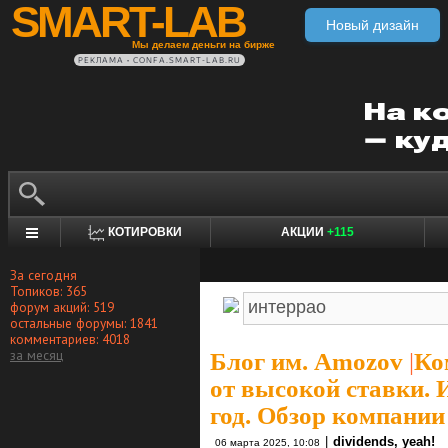
SMART-LAB
Новый дизайн
Мы делаем деньги на бирже
РЕКЛАМА • CONFA.SMART-LAB.RU
КОТИРОВКИ
АКЦИИ
+115
За сегодня
Топиков: 365
форум акций: 519
остальные форумы: 1841
комментариев: 4018
за месяц
Блог им. Amozov
|
Ко
от высокой ставки. 
год. Обзор компании
|
dividends, yeah!
06 марта 2025, 10:08