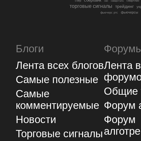
сбербанк
сбер
северсталь
смартлаб
сво
торговые сигналы
трейдинг
ук
фьючерсы
фьючерс ртс
Блоги
Форум
Лента всех блогов
Лента 
форум
Самые полезные
Общие
Самые
комментируемые
Форум 
Новости
Форум
алготре
Торговые сигналы