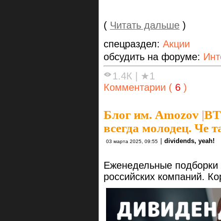
(
Читать дальше
)
спецраздел:
Акции
обсудить на форуме:
Ин
1.4К
|
★1
Комментарии (
6
)
Блог им. Amozov
|
ВТ
всегда молодец. Че 
|
dividends, yeah!
03 марта 2025, 09:55
Еженедельные подборки 
российских компаний. Кор