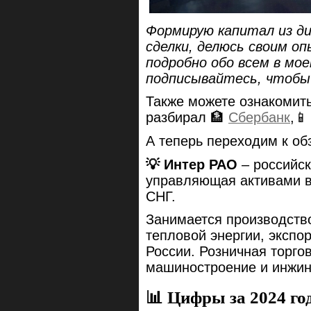
Формирую капитал из ди
сделки, делюсь своим о
подробно обо всем в мо
подписывайтесь, чтобы
Также можете ознакомить
разбирал 🏦
Сбербанк
,
А теперь переходим к об
💡 Интер РАО
– российск
управляющая активами в 
СНГ.
Занимается производств
тепловой энергии, экспо
России. Розничная торго
машиностроение и инжин
📊 Цифры за 2024 го