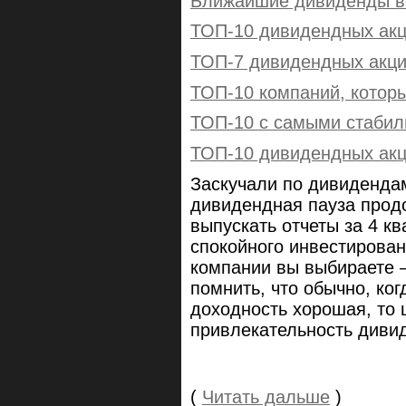
Ближайшие дивиденды в
ТОП-10 дивидендных акц
ТОП-7 дивидендных акций
ТОП-10 компаний, которы
ТОП-10 с самыми стаби
ТОП-10 дивидендных акци
Заскучали по дивидендам
дивидендная пауза прод
выпускать отчеты за 4 кв
спокойного инвестирова
компании вы выбираете –
помнить, что обычно, ко
доходность хорошая, то 
привлекательность диви
(
Читать дальше
)