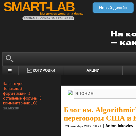
SMART-LAB
Новый дизайн
Мы делаем деньги на бирже
РЕКЛАМА • CONFA.SMART-LAB.RU
КОТИРОВКИ
АКЦИИ
За сегодня
Топиков: 3
форум акций: 3
остальные форумы: 8
комментариев: 106
за месяц
Блог им. Algorithmic
переговоры США и 
|
Anton Iakovlev
23 сентября 2019, 19:21