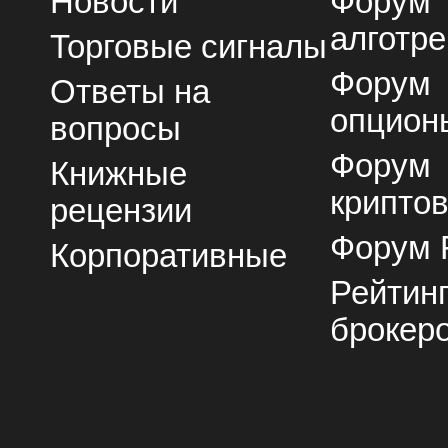
Новости
Форум
алготре
Торговые сигналы
Форум
Ответы на
опцион
вопросы
Форум
Книжные
крипто
рецензии
Форум 
Корпоративные
Рейтин
брокер