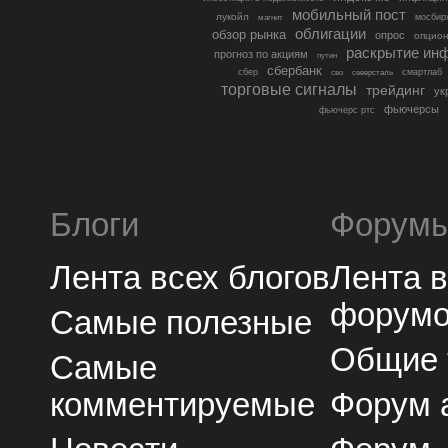
мобильный пост
лукойл
мосбир
магнит
облигации
обзор рынка
опрос
опцио
раскрытие ин
прогноз по акциям
путин
сбербанк
сбер
северсталь
смартлаб
сво
торговые сигналы
трейдинг
ук
фьючерсы
фьючерс ртс
Блоги
Форум
Лента всех блогов
Лента 
форум
Самые полезные
Общие
Самые
комментируемые
Форум 