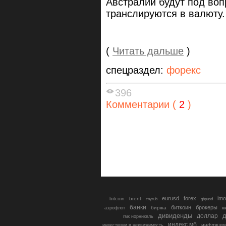
Австралии будут под воп
транслируются в валюту.
(
Читать дальше
)
спецраздел:
форекс
396
Комментарии (
2
)
eurusd
forex
imo
bitcoin
brent
cnyrub
gbpusd
банки
биткоин
брокеры
биржа
аэрофлот
в
дивиденды
доллар
д
гмк норникель
индекс мб
инфляция
инвестиции в недвижимость