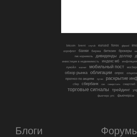
eurusd
forex
imo
bitcoin
brent
cnyrub
gbpusd
банки
биткоин
брокеры
биржа
аэрофлот
в
дивиденды
доллар
д
гмк норникель
индекс мб
инфляция
инвестиции в недвижимость
мобильный пост
лукойл
мосбир
магнит
облигации
обзор рынка
опрос
опцио
раскрытие ин
прогноз по акциям
путин
сбербанк
сбер
северсталь
смартлаб
сво
торговые сигналы
трейдинг
ук
фьючерсы
фьючерс ртс
Блоги
Форум