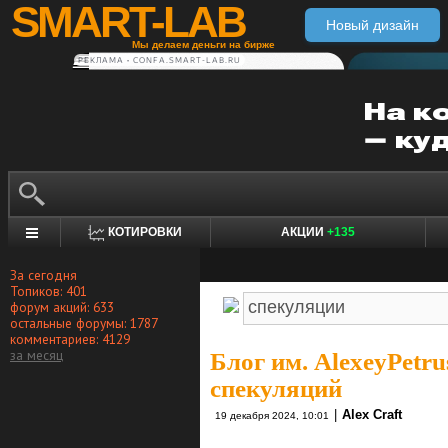
SMART-LAB
Новый дизайн
Мы делаем деньги на бирже
РЕКЛАМА • CONFA.SMART-LAB.RU
КОТИРОВКИ
АКЦИИ
+135
За сегодня
Топиков: 401
форум акций: 633
остальные форумы: 1787
комментариев: 4129
за месяц
Блог им. AlexeyPetru
спекуляций
|
Alex Craft
19 декабря 2024, 10:01