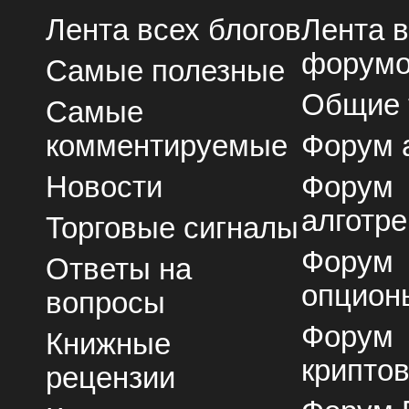
Лента всех блогов
Лента 
форум
Самые полезные
Общие
Самые
комментируемые
Форум 
Новости
Форум
алготре
Торговые сигналы
Форум
Ответы на
опцион
вопросы
Форум
Книжные
крипто
рецензии