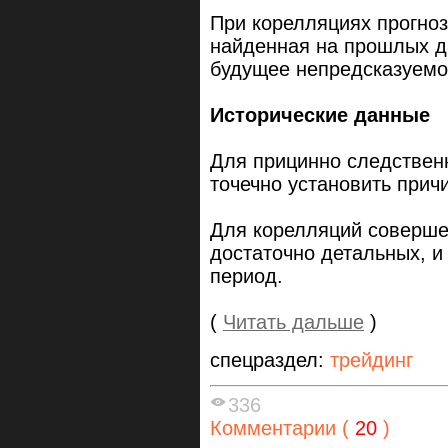
При корелляциях прогноз
найденная на прошлых да
будущее непредсказуемо
Исторические данные
Для прицинно следственн
точечно установить прич
Для корелляций соверше
достаточно детальных, и
период.
(
Читать дальше
)
спецраздел:
трейдинг
336
Комментарии (
20
)