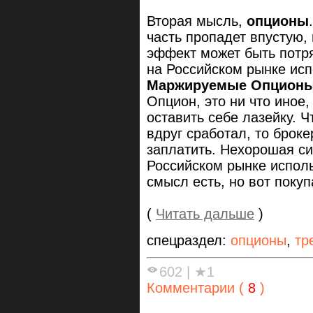
Вторая мысль,
опционы
часть пропадет впустую, 
эффект может быть потр
на Российском рынке ис
Маржируемые Опцион
Опцион, это ни что иное,
оставить себе лазейку. Ч
вдруг сработал, то броке
заплатить. Нехорошая си
Российском рынке исполь
смысл есть, но вот покуп
(
Читать дальше
)
спецраздел:
опционы
,
тр
602
|
★1
Комментарии (
8
)