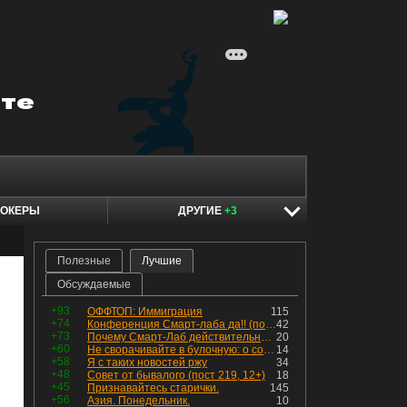
ОКЕРЫ
ДРУГИЕ
+3
Полезные
Лучшие
Обсуждаемые
+93
ОФФТОП: Иммиграция
115
+74
Конференция Смарт-лаба да!! (пост 218, 12+)
42
+73
Почему Смарт-Лаб действительно протух
20
+60
Не сворачивайте в булочную: о соблазнах на фондовом рынке
14
+58
Я с таких новостей ржу
34
+48
Совет от бывалого (пост 219, 12+)
18
+45
Признавайтесь старички.
145
+56
Азия. Понедельник.
10