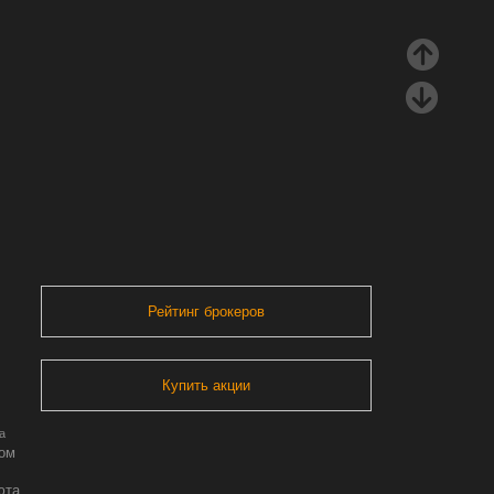
Рейтинг брокеров
Купить акции
а
ром
юта