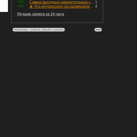
+44
Самые выгодные накопительные счета в августе с доходностью до 15,5%
1
+40
🔥 Что интересного на размещении? Новые облигации с 10 по 14 августа
4
Лучшие записи за 24 часа
РЕКЛАМА • CONFA.SMART-LAB.RU