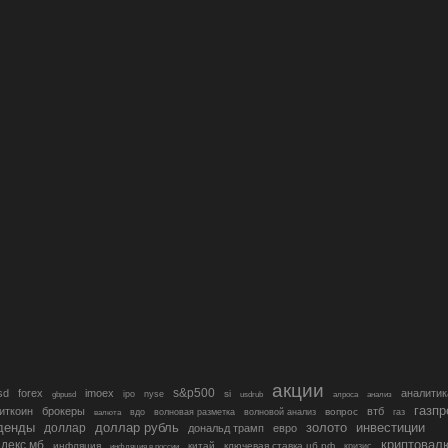
акции
s&p500
sd
forex
imoex
аналитик
si
gbpusd
ipo
nyse
usdrub
алроса
анализ
газп
иткоин
брокеры
втб
вопрос
валюта
вдо
волновая разметка
волновой анализ
газ
денды
золото
инвестиции
доллар
доллар рубль
дональд трамп
евро
криптовал
декс мб
инфляция
китай
ключевая ставка цб рф
кризис
инфляция в россии