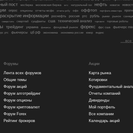
ный пост
нефть
новост
московская биржа
мосбиржа
мтс
натуральный газ
новатэк
ции
оффтоп
опрос
прогн
опционы
отчеты мсфо
офз
портфель инвестора
отчеты рсбу
раскрытие информации
рубль
роснефть
россия
ртс
рынок
санкц
рынки
сша
технический анализ
сущфакты
торговые роботы
северсталь
смартлаб
торговля
лы
трейдинг
форекс
украина
фьючерс mix
фондовый рынок
фрс сша
финансы
цб рф
фьючерсы
экономика
рс ртс
экономика россии
юмор
яндекс
....все
Форумы
Акции
Лента всех форумов
Карта рынка
Общие темы
Котировки
Форум акций
Фундаментальный анал
Форум алготрейдинг
Отчеты компаний
Форум опционы
Дивиденды
Форум криптовалют
Мой портфель
Форум Forex
Все компании
Рейтинг брокеров
Календарь акций