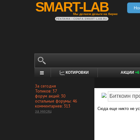
SMART-LAB
Но
Мы делаем деньги на бирже
РЕКЛАМА • CONFA.SMART-LAB.RU
КОТИРОВКИ
АКЦИИ
+6
За сегодня
Топиков: 37
форум акций: 30
остальные форумы: 46
комментариев: 313
Сюда еще никто не ус
за месяц