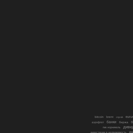
euru
bitcoin
brent
cnyrub
банки
б
биржа
аэрофлот
диви
гмк норникель
ин
инвестиции в недвижимость