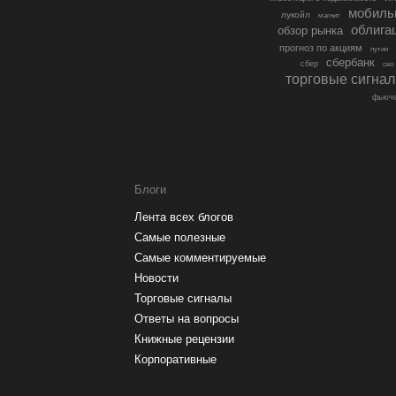
мобиль
лукойл
магнит
облига
обзор рынка
прогноз по акциям
путин
сбербанк
сбер
сво
торговые сигна
фьюче
Блоги
Лента всех блогов
Самые полезные
Самые комментируемые
Новости
Торговые сигналы
Ответы на вопросы
Книжные рецензии
Корпоративные