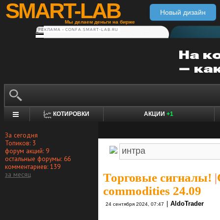
SMART-LAB
Новый дизайн
Мы делаем деньги на бирже
РЕКЛАМА • CONFA.SMART-LAB.RU
КОТИРОВКИ
АКЦИИ
+1
За сегодня
Топиков: 3
форум акций: 9
остальные форумы: 66
комментариев: 139
за месяц
Торговые сигналы!
|
commodities 24.09
|
AldoTrader
24 сентября 2024, 07:47