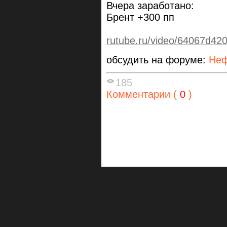
Вчера заработано:
Брент +300 пп
rutube.ru/video/64067d4
обсудить на форуме:
Неф
185
Комментарии (
0
)