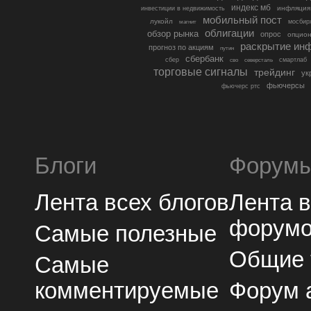
индекс мб
инфляция
инвестиции в недвижимость
мобильный пост
лукойл
мосбир
магнит
облигации
обзор рынка
опрос
опцио
раскрытие ин
прогноз по акциям
путин
сбербанк
сбер
северсталь
смартлаб
сво
торговые сигналы
трейдинг
ук
фьючерсы
фьючерс ртс
Блоги
Форум
Лента всех блогов
Лента 
форум
Самые полезные
Общие
Самые
комментируемые
Форум 