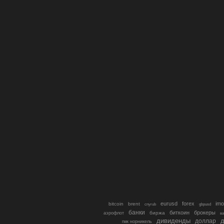
eurusd
forex
imo
bitcoin
brent
cnyrub
gbpusd
банки
биткоин
брокеры
биржа
аэрофлот
в
дивиденды
доллар
д
гмк норникель