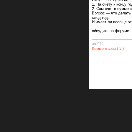
1. На счету к концу г
2. Сам счет в сумме з
Вопрос — что делать к
след год.
И имеет ли вообще эт
обсудить на форуме:
579
Комментарии (
3
)