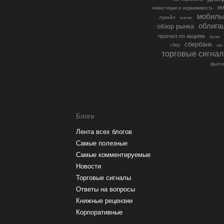
ин
инвестиции в недвижимость
мобиль
лукойл
магнит
облига
обзор рынка
прогноз по акциям
путин
сбербанк
сбер
сво
торговые сигна
фьюче
Блоги
Лента всех блогов
Самые полезные
Самые комментируемые
Новости
Торговые сигналы
Ответы на вопросы
Книжные рецензии
Корпоративные