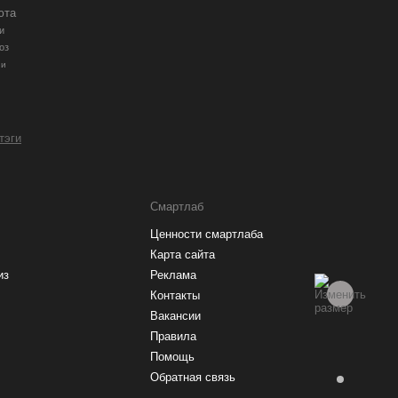
юта
и
оз
ии
 тэги
Смартлаб
Ценности смартлаба
Карта сайта
из
Реклама
Контакты
Вакансии
Правила
Помощь
Обратная связь