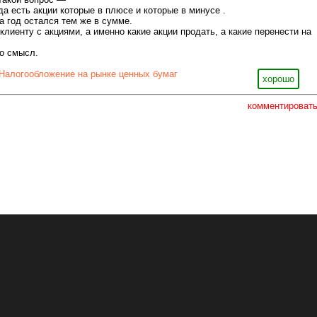
ода есть акции которые в плюсе и которые в минусе .
а год остался тем же в сумме.
лиенту с акциями, а именно какие акции продать, а какие перенести на
о смысл.
Налогообложение на рынке ценных бумаг
хорошо
комментироват