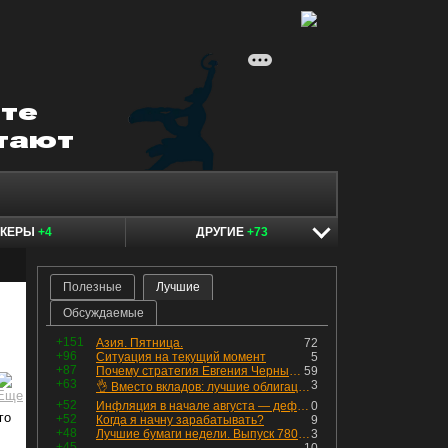
ОКЕРЫ
+4
ДРУГИЕ
+73
Полезные
Лучшие
Обсуждаемые
+151
Азия. Пятница.
72
+96
Ситуация на текущий момент
5
+87
Почему стратегия Евгения Черных приведет вас к убыткам в 2026 году
59
+63
3
👌 Вместо вкладов: лучшие облигации — только супер надёжные
+52
Инфляция в начале августа — дефляция из-за топлива и плодоовощной корзины, но услуги продолжают дорожать, а рубль начал ослабевать.
0
го
+52
Когда я начну зарабатывать?
9
+48
Лучшие бумаги недели. Выпуск 780 – обновления для пятницы
3
+45