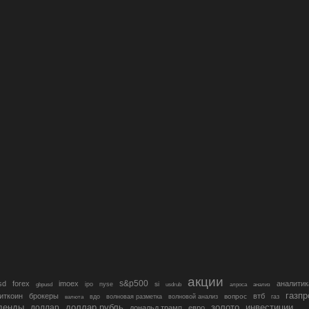
акции
s&p500
sd
forex
imoex
аналитик
si
gbpusd
ipo
nyse
usdrub
алроса
анализ
газп
иткоин
брокеры
втб
вопрос
валюта
вдо
волновая разметка
волновой анализ
газ
денды
золото
инвестиции
доллар
доллар рубль
дональд трамп
евро