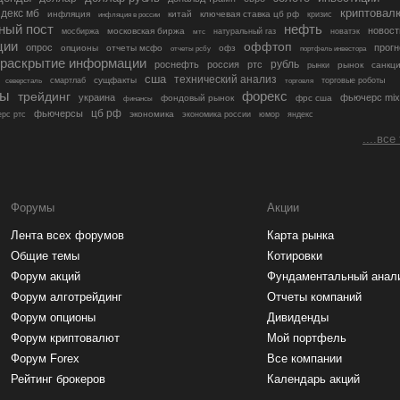
криптовал
декс мб
инфляция
китай
ключевая ставка цб рф
кризис
инфляция в россии
ный пост
нефть
новост
московская биржа
мосбиржа
мтс
натуральный газ
новатэк
ции
оффтоп
опрос
прогн
опционы
отчеты мсфо
офз
портфель инвестора
отчеты рсбу
раскрытие информации
рубль
роснефть
россия
ртс
рынок
санкц
рынки
сша
технический анализ
сущфакты
торговые роботы
северсталь
смартлаб
торговля
лы
трейдинг
форекс
украина
фьючерс mix
фондовый рынок
фрс сша
финансы
цб рф
фьючерсы
экономика
рс ртс
экономика россии
юмор
яндекс
....все
Форумы
Акции
Лента всех форумов
Карта рынка
Общие темы
Котировки
Форум акций
Фундаментальный анал
Форум алготрейдинг
Отчеты компаний
Форум опционы
Дивиденды
Форум криптовалют
Мой портфель
Форум Forex
Все компании
Рейтинг брокеров
Календарь акций