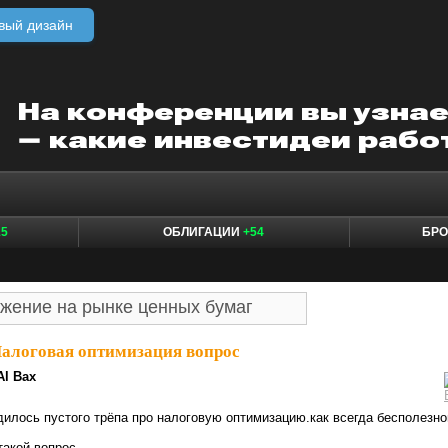
вый дизайн
15
ОБЛИГАЦИИ
+54
БР
алоговая оптимизация вопрос
Al Bax
илось пустого трёпа про налоговую оптимизацию.как всегда бесполезно
такой вопрос —