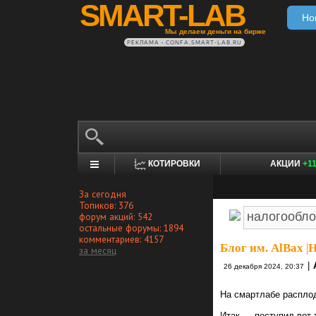
SMART-LAB
Но
Мы делаем деньги на бирже
РЕКЛАМА • CONFA.SMART-LAB.RU
КОТИРОВКИ
АКЦИИ
+1
За сегодня
Топиков: 376
форум акций: 542
остальные форумы: 1894
комментариев: 4157
Блог им. AlBax
|
Н
за месяц
|
26 декабря 2024, 20:37
На смартлабе расплод
Итак — поступил вот 