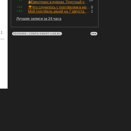
10
⛽️Евротранс в руинах. Грустный пост😶😞 Что изменилось в облигациях?
+44
🎥Что случилось с портфелем в июле - честный разбор / Инвестировать Просто
0
+44
Мой портфель акций на 7 августа. Покупки активов и реинвестирование дивидендов. Создание пассивного дохода
2
Лучшие записи за 24 часа
1
РЕКЛАМА • CONFA.SMART-LAB.RU
ь