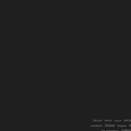
euru
bitcoin
brent
cnyrub
банки
б
биржа
аэрофлот
диви
гмк норникель