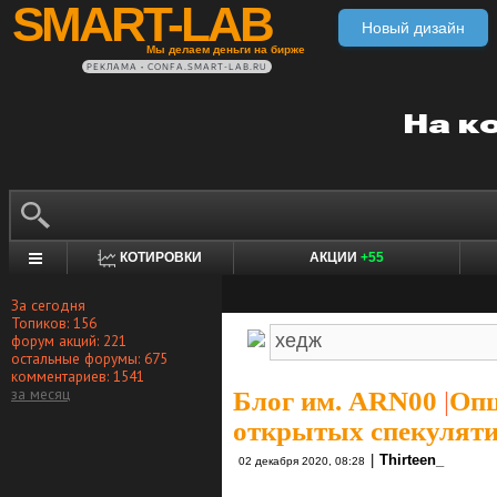
SMART-LAB
Новый дизайн
Мы делаем деньги на бирже
РЕКЛАМА • CONFA.SMART-LAB.RU
КОТИРОВКИ
АКЦИИ
+55
За сегодня
Топиков: 156
форум акций: 221
остальные форумы: 675
комментариев: 1541
за месяц
Блог им. ARN00
|
Опц
открытых спекулят
|
Thirteen_
02 декабря 2020, 08:28