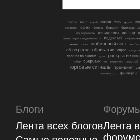
eurusd
forex
imo
bitcoin
brent
cnyrub
gbpusd
банки
биткоин
брокеры
биржа
аэрофлот
в
дивиденды
доллар
д
гмк норникель
индекс мб
инфляция
инвестиции в недвижимость
мобильный пост
лукойл
мосбир
магнит
облигации
обзор рынка
опрос
опцио
раскрытие ин
прогноз по акциям
путин
сбербанк
сбер
северсталь
смартлаб
сво
торговые сигналы
трейдинг
ук
фьючерсы
фьючерс ртс
Блоги
Форум
Лента всех блогов
Лента 
форум
Самые полезные