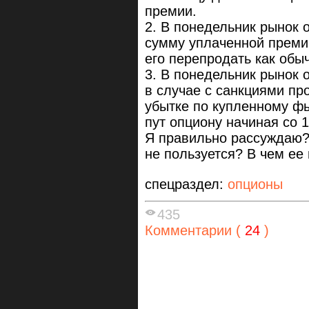
премии.
2. В понедельник рынок 
сумму уплаченной премии
его перепродать как об
3. В понедельник рынок 
в случае с санкциями про
убытке по купленному фь
пут опциону начиная со 
Я правильно рассуждаю? 
не пользуется? В чем ее
спецраздел:
опционы
435
Комментарии (
24
)