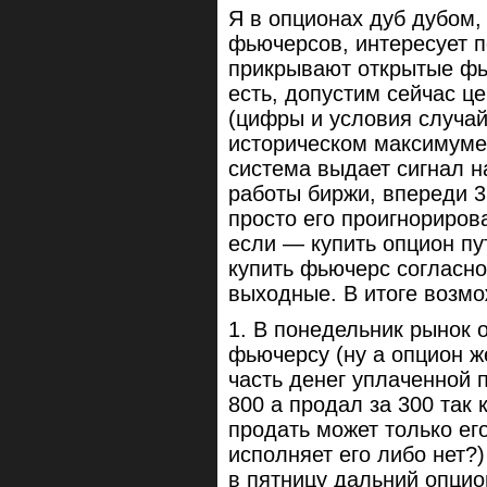
Я в опционах дуб дубом,
фьючерсов, интересует 
прикрывают открытые фь
есть, допустим сейчас ц
(цифры и условия случа
историческом максимуме
система выдает сигнал н
работы биржи, впереди 3
просто его проигнорирова
если — купить опцион пут
купить фьючерс согласно
выходные. В итоге возм
1. В понедельник рынок 
фьючерсу (ну а опцион ж
часть денег уплаченной 
800 а продал за 300 так 
продать может только его
исполняет его либо нет?
в пятницу дальний опцио