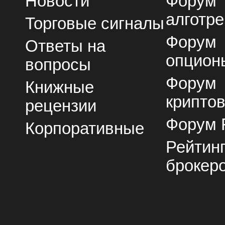
Новости
Форум
алготре
Торговые сигналы
Форум
Ответы на
опцион
вопросы
Форум
Книжные
крипто
рецензии
Форум 
Корпоративные
Рейтин
брокер