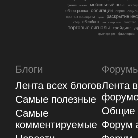
мобильный пост
лукойл
мосбир
магнит
облигации
обзор рынка
опрос
опцио
раскрытие ин
прогноз по акциям
путин
сбербанк
сбер
северсталь
смартлаб
сво
торговые сигналы
трейдинг
ук
фьючерсы
фьючерс ртс
Блоги
Форум
Лента всех блогов
Лента 
форум
Самые полезные
Общие
Самые
комментируемые
Форум 