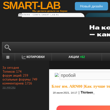
SMART-LAB
Новый дизайн
Мы делаем деньги на бирже
РЕКЛАМА • CONFA.SMART-LAB.RU
КОТИРОВКИ
АКЦИИ
+62
За сегодня
Топиков: 174
форум акций: 259
остальные форумы: 749
комментариев: 1726
Блог им. ARN00
|
Как лучше то
за месяц
|
Thirteen_
18 июля 2021, 14:17