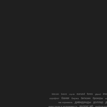
eurusd
forex
imo
bitcoin
brent
cnyrub
gbpusd
банки
биткоин
брокеры
биржа
аэрофлот
в
дивиденды
доллар
д
гмк норникель
индекс мб
инфляция
инвестиции в недвижимость