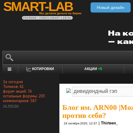
SMART-LAB
Новый дизайн
Мы делаем деньги на бирже
РЕКЛАМА • CONFA.SMART-LAB.RU
КОТИРОВКИ
АКЦИИ
+5
За сегодня
Топиков: 61
форум акций: 76
остальные форумы: 203
комментариев: 587
за месяц
Блог им. ARN00
|
Мож
против себя?
|
Thirteen_
24 октября 2020, 12:37