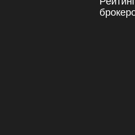
Рейтин
брокер