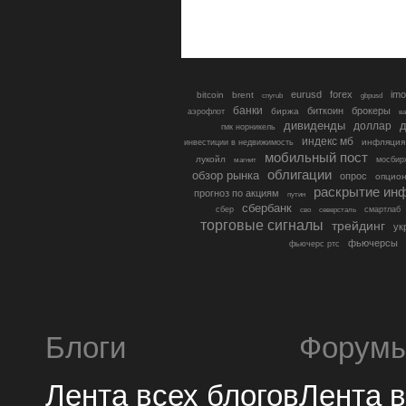
eurusd
forex
imo
bitcoin
brent
cnyrub
gbpusd
банки
биткоин
брокеры
биржа
аэрофлот
в
дивиденды
доллар
д
гмк норникель
индекс мб
инфляция
инвестиции в недвижимость
мобильный пост
лукойл
мосбир
магнит
облигации
обзор рынка
опрос
опцио
раскрытие ин
прогноз по акциям
путин
сбербанк
сбер
северсталь
смартлаб
сво
торговые сигналы
трейдинг
ук
фьючерсы
фьючерс ртс
Блоги
Форум
Лента всех блогов
Лента 