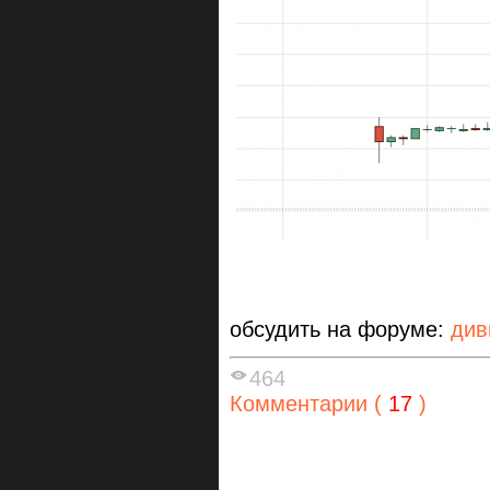
обсудить на форуме:
див
464
Комментарии (
17
)