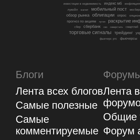
индекс мб
инфляция
инвестиции в недвижимость
мобильный пост
лукойл
мосбир
магнит
облигации
обзор рынка
опрос
опцио
раскрытие ин
прогноз по акциям
путин
сбербанк
сбер
северсталь
смартлаб
сво
торговые сигналы
трейдинг
ук
фьючерсы
фьючерс ртс
Блоги
Форум
Лента всех блогов
Лента 
форум
Самые полезные
Общие
Самые
комментируемые
Форум 