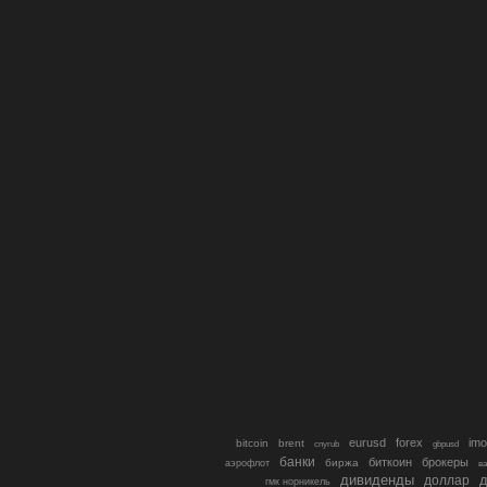
eurusd
forex
imo
bitcoin
brent
cnyrub
gbpusd
банки
биткоин
брокеры
биржа
аэрофлот
в
дивиденды
доллар
д
гмк норникель