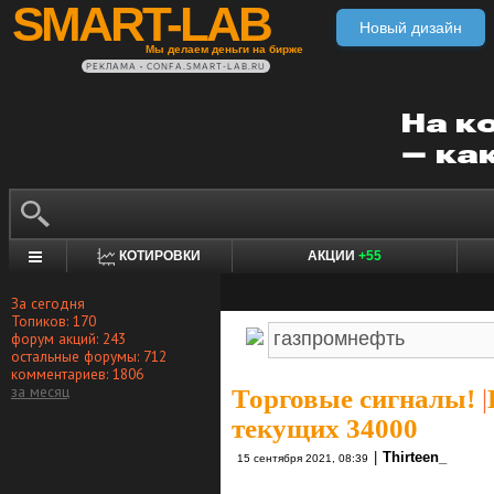
SMART-LAB
Новый дизайн
Мы делаем деньги на бирже
РЕКЛАМА • CONFA.SMART-LAB.RU
КОТИРОВКИ
АКЦИИ
+55
За сегодня
Топиков: 170
форум акций: 243
остальные форумы: 712
комментариев: 1806
за месяц
Торговые сигналы!
|
текущих 34000
|
Thirteen_
15 сентября 2021, 08:39