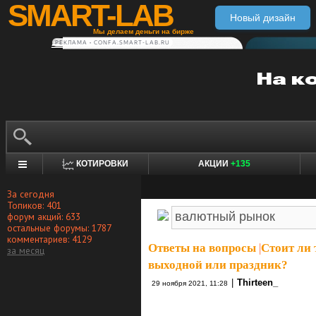
SMART-LAB
Новый дизайн
Мы делаем деньги на бирже
РЕКЛАМА • CONFA.SMART-LAB.RU
КОТИРОВКИ
АКЦИИ
+135
За сегодня
Топиков: 401
форум акций: 633
остальные форумы: 1787
комментариев: 4129
Ответы на вопросы
|
Стоит ли 
за месяц
выходной или праздник?
|
Thirteen_
29 ноября 2021, 11:28