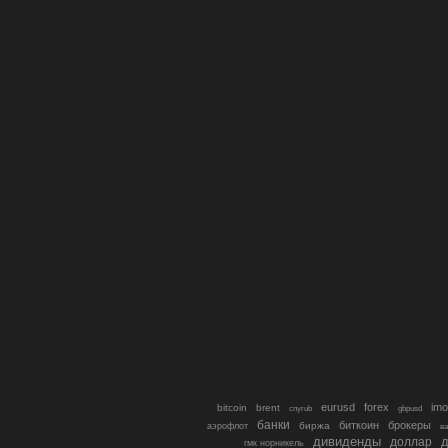
eurusd
forex
imo
bitcoin
brent
cnyrub
gbpusd
банки
биткоин
брокеры
биржа
аэрофлот
в
дивиденды
доллар
д
гмк норникель