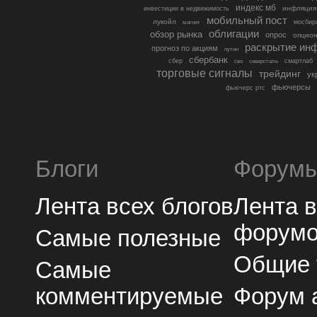
индекс мб
инфляция
инвестиции в недвижимость
мобильный пост
лукойл
мосбир
магнит
облигации
обзор рынка
опрос
опцио
раскрытие ин
прогноз по акциям
путин
сбербанк
сбер
северсталь
смартлаб
сво
торговые сигналы
трейдинг
ук
фьючерсы
фьючерс ртс
Блоги
Форум
Лента всех блогов
Лента 
форум
Самые полезные
Общие
Самые
комментируемые
Форум 