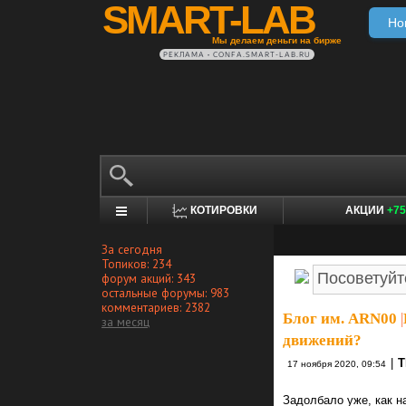
SMART-LAB
Но
Мы делаем деньги на бирже
РЕКЛАМА • CONFA.SMART-LAB.RU
КОТИРОВКИ
АКЦИИ
+75
За сегодня
Топиков: 234
форум акций: 343
остальные форумы: 983
комментариев: 2382
Блог им. ARN00
|
за месяц
движений?
|
T
17 ноября 2020, 09:54
Задолбало уже, как н