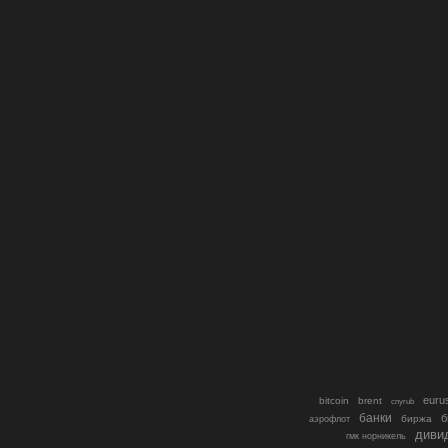
euru
bitcoin
brent
cnyrub
банки
б
биржа
аэрофлот
диви
гмк норникель