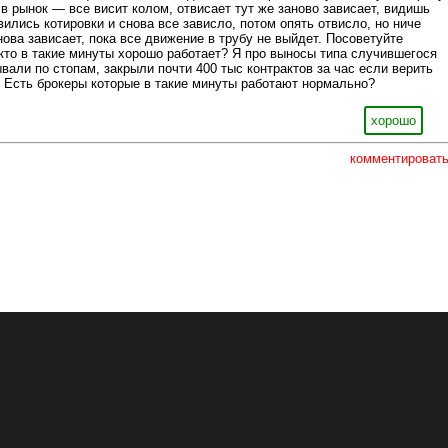
 в рынок — все висит колом, отвисает тут же заново зависает, видишь
вились котировки и снова все зависло, потом опять отвисло, но ниче
ова зависает, пока все движение в трубу не выйдет. Посоветуйте
кто в такие минуты хорошо работает? Я про выносы типа случившегося
ывали по стопам, закрыли почти 400 тыс контрактов за час если верить
 Есть брокеры которые в такие минуты работают нормально?
хорошо
комментироват