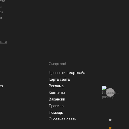
юта
и
оз
ии
 тэги
Смартлаб
Ценности смартлаба
Карта сайта
из
Реклама
Контакты
Вакансии
Правила
Помощь
Обратная связь