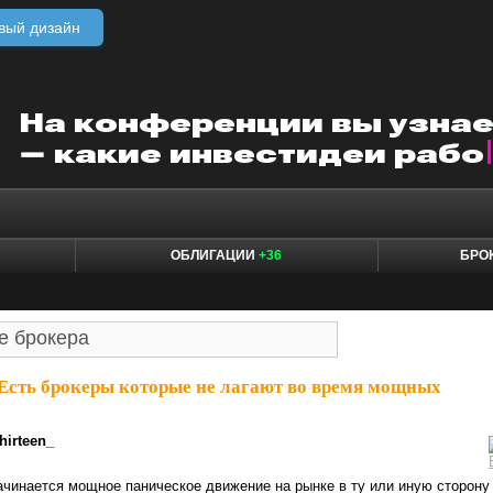
вый дизайн
ОБЛИГАЦИИ
+36
БРО
Есть брокеры которые не лагают во время мощных
hirteen_
ачинается мощное паническое движение на рынке в ту или иную сторону