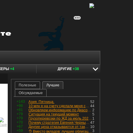
КЕРЫ
+4
ДРУГИЕ
+38
Полезные
Лучшие
Обсуждаемые
+143
Азия. Пятница.
52
+98
10 млн р на счету сделали меня счастливым? Ожидание vs Реальность!
44
+81
Обновляем информацию по Диасофту: дивиденды и выкуп
2
+79
Ситуация на текущий момент
5
+79
Грузоперевозки по ЖД за июль 2026 г. — четвёртый месяц подряд роста, чёрные металлы на уровне прошлого года, а каменный уголь в плюсе.
1
+70
Почему стратегия Евгения Черных приведет вас к убыткам в 2026 году
47
+67
Другие цеха отказываются от таких деталей — а мы построили на них производство с оборотом 70 млн
10
+59
3
👌 Вместо вкладов: лучшие облигации — только супер надёжные