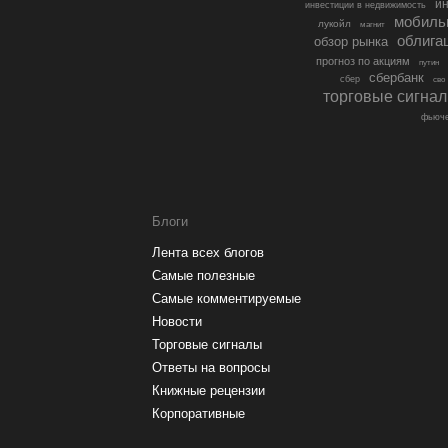
ин
инвестиции в недвижимость
мобиль
лукойл
магнит
облига
обзор рынка
прогноз по акциям
путин
сбербанк
сбер
сво
торговые сигна
фьюче
Блоги
Лента всех блогов
Самые полезные
Самые комментируемые
Новости
Торговые сигналы
Ответы на вопросы
Книжные рецензии
Корпоративные