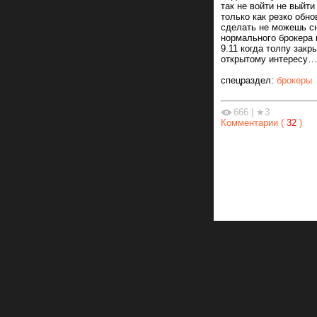
так не войти не выйти
только как резко обно
сделать не можешь сн
нормального брокера 
9.11 когда толпу закр
открытому интересу…
спецраздел:
брокеры
666
|
★3
Комментарии (
32
)