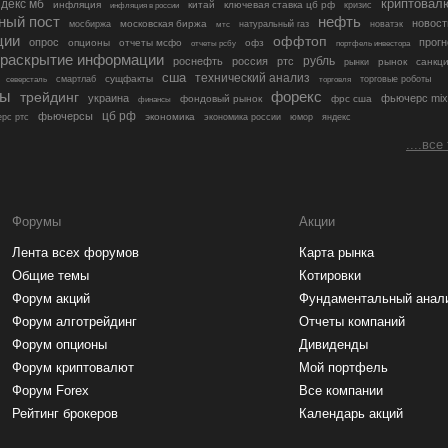
криптовал
декс мб
инфляция
китай
ключевая ставка цб рф
кризис
инфляция в россии
ный пост
нефть
новост
московская биржа
мосбиржа
мтс
натуральный газ
новатэк
ции
оффтоп
опрос
прогн
опционы
отчеты мсфо
офз
портфель инвестора
отчеты рсбу
раскрытие информации
рубль
роснефть
россия
ртс
рынок
санкц
рынки
сша
технический анализ
сущфакты
торговые роботы
северсталь
смартлаб
торговля
лы
трейдинг
форекс
украина
фьючерс mix
фондовый рынок
фрс сша
финансы
цб рф
фьючерсы
экономика
рс ртс
экономика россии
юмор
яндекс
....все
Форумы
Акции
Лента всех форумов
Карта рынка
Общие темы
Котировки
Форум акций
Фундаментальный анал
Форум алготрейдинг
Отчеты компаний
Форум опционы
Дивиденды
Форум криптовалют
Мой портфель
Форум Forex
Все компании
Рейтинг брокеров
Календарь акций