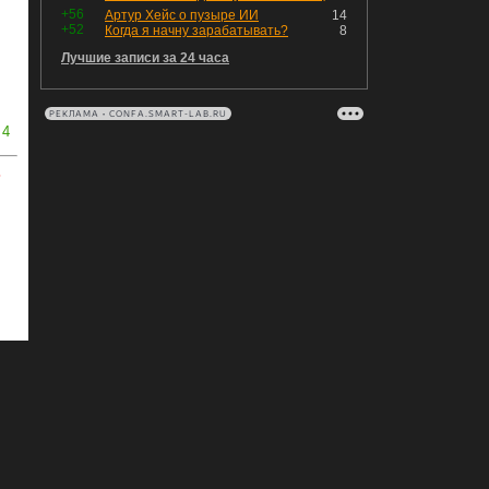
+56
Артур Хейс о пузыре ИИ
14
+52
Когда я начну зарабатывать?
8
Лучшие записи за 24 часа
РЕКЛАМА • CONFA.SMART-LAB.RU
4
ь