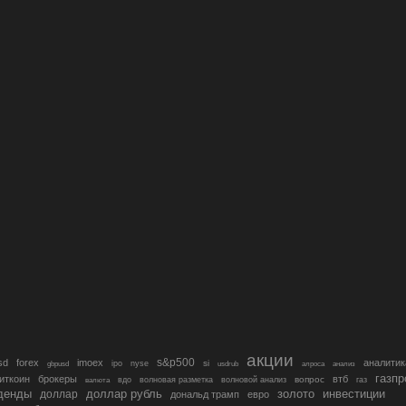
акции
s&p500
sd
forex
imoex
аналитик
si
gbpusd
ipo
nyse
usdrub
алроса
анализ
газп
иткоин
брокеры
втб
вопрос
валюта
вдо
волновая разметка
волновой анализ
газ
денды
золото
инвестиции
доллар
доллар рубль
дональд трамп
евро