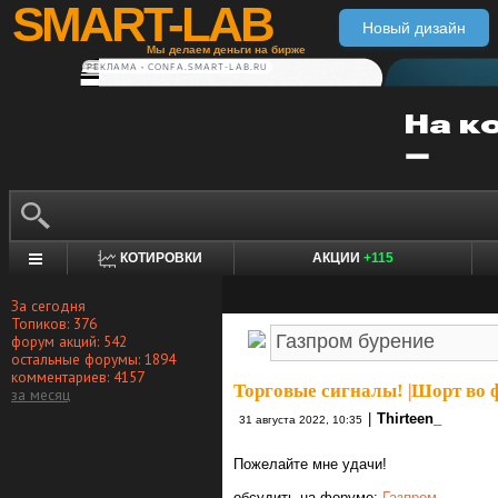
SMART-LAB
Новый дизайн
Мы делаем деньги на бирже
РЕКЛАМА • CONFA.SMART-LAB.RU
КОТИРОВКИ
АКЦИИ
+115
За сегодня
Топиков: 376
форум акций: 542
остальные форумы: 1894
комментариев: 4157
Торговые сигналы!
|
Шорт во ф
за месяц
|
Thirteen_
31 августа 2022, 10:35
Пожелайте мне удачи!
обсудить на форуме:
Газпром