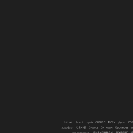
eurusd
forex
imo
bitcoin
brent
cnyrub
gbpusd
банки
биткоин
брокеры
биржа
аэрофлот
в
дивиденды
доллар
д
гмк норникель