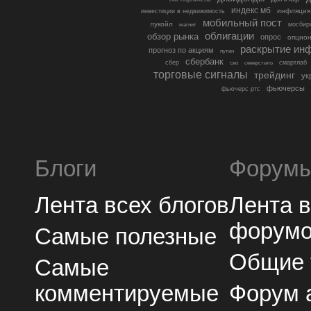
индекс мб
инфляция
инвестиции в недвижимость
мобильный пост
лукойл
мосбир
магнит
облигации
обзор рынка
опрос
опцио
раскрытие ин
прогноз по акциям
путин
сбербанк
сбер
северсталь
смартлаб
сво
торговые сигналы
трейдинг
ук
фьючерсы
фьючерс ртс
Блоги
Форум
Лента всех блогов
Лента 
форум
Самые полезные
Общие
Самые
комментируемые
Форум 