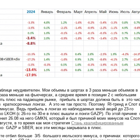
таблице неудивителен. Мои объемы в шортах в 3 раза меньше объемов в
2 раза меньше на фьючерсах, а среднее время в позиции 2 с небольшим
ить плюс на падающем рынке, прибыль в шортах должна быть в это чи
 краткосрочных лонгах. А это не так просто. Поэтому RI-тренд и Спот 
минусах. Ведь прибыль в лонгах из наблюдаемых мной акций до 23-го
ко LKOH (с 26-го по 30-е в плюс вышли и лонги GAZP). По этой причине 
енил 26.08 на него GMKN, который и был причиной моих минусов на Спот
вгусте, в то время как моя стратегия
Стань квалифицированным
ько GAZP и SBER, все эти месяцы закрывала в плюс.
сте отбил больше 3/5 большого июльского минуса, о причинах которого