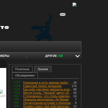
ОКЕРЫ
ДРУГИЕ
+10
Полезные
Лучшие
Обсуждаемые
+175
Генерация и сети: мнение ребят из индустрии
28
+144
Смартлаб терпит крушение
170
+114
Как себя чувствуют мигранты в раю, в который они так стремились
98
+110
Метод Геллы. "Черный" август 2026 - быть или не быть?
43
+81
Струковщина - это стиль поведения, известный всем в секторе золотодобычи.
14
+76
«Карьера менеджера» Ли Якокки
7
+65
Поучительная история о прогнозировании
0
+59
Почему Смарт-Лаб действительно протух
13