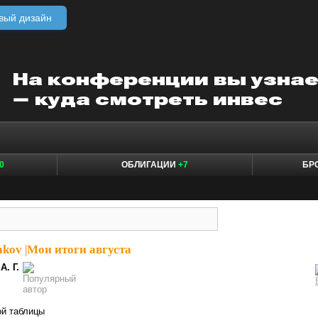
вый дизайн
0
ОБЛИГАЦИИ
+7
БР
akov
|
Мои итоги августа
А. Г.
ой таблицы