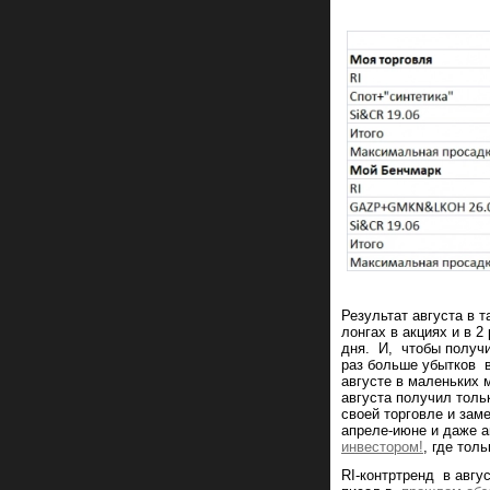
Результат августа в 
лонгах в акциях и в 
дня. И, чтобы получ
раз больше убытков в
августе в маленьких 
августа получил толь
своей торговле и зам
апреле-июне и даже а
инвестором!
, где тол
RI-контртренд в авгу