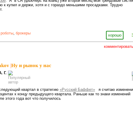
оре
. А в CR (фьючерс на юань) уже второй месяц мои трендовые сист
ю к купил и держи, хотя и с гораздо меньшими просадками. Трудно
т.
 роботы
,
брокеры
хорошо
комментироват
akov
|
Ну и рынок у нас
А. Г.
 следующий квартал в стратегию
«Русский Баффет»
я считаю изменени
оцентах к концу предыдущего квартала. Раньше как то знаки изменений
ле этого года вот что получилось