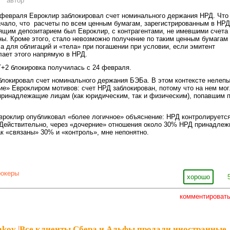
 февраля Евроклир заблокировал счет номинального держания НРД. Что
ачало, что расчеты по всем ценным бумагам, зарегистрированным в НРД
щим депозитарием был Евроклир, с контрагентами, не имевшими счета
ы. Кроме этого, стало невозможно получение по таким ценным бумагам
 а для облигаций и «тела» при погашении при условии, если эмитент
лает этого напрямую в НРД.
Т+2 блокировка получилась с 24 февраля.
блокировал счет номинального держания БЭБа. В этом контексте нелеп
е» Евроклиром мотивов: счет НРД заблокирован, потому что на нем мо
принадлежащие лицам (как юридическим, так и физическим), попавшим 
вроклир опубликовал «более логичное» объяснение: НРД контролируетс
 Действительно, через «дочерние» отношения около 30% НРД принадлеж
ак «связаны» 30% и «контроль», мне непонятно.
рокеры
хорошо
комментироват
akov
|
Все клиенты Сбера и Альфы продали иностранные