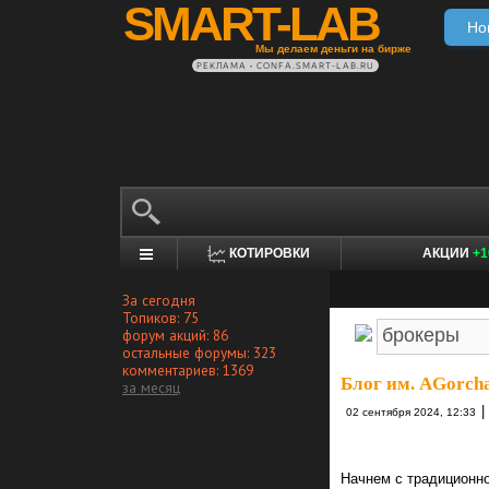
SMART-LAB
Но
Мы делаем деньги на бирже
РЕКЛАМА • CONFA.SMART-LAB.RU
КОТИРОВКИ
АКЦИИ
+1
За сегодня
Топиков: 75
форум акций: 86
остальные форумы: 323
комментариев: 1369
Блог им. AGorch
за месяц
|
02 сентября 2024, 12:33
Начнем с традиционн