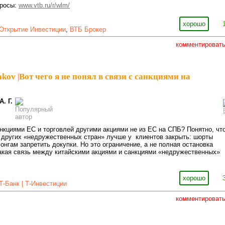
просы:
www.vtb.ru/r/wlm/
хорошо
Открытие Инвестиции
,
ВТБ Брокер
комментироват
akov
|
Вот чего я не понял в связи с санкциями на
А. Г.
нкциями ЕС и торговлей другими акциями не из ЕС на СПБ? Понятно, чт
 других «недружественных стран» лучше у клиентов закрыть: шорты
онгам запретить докупки. Но это ограничение, а не полная остановка
какая связь между китайскими акциями и санкциями «недружественных»
хорошо
Т-Банк | Т-Инвестиции
комментироват