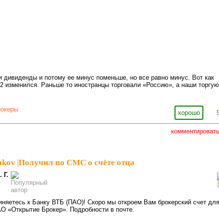
 дивиденды и потому ее минус поменьше, но все равно минус. Вот как
22 изменился. Раньше то иностранцы торговали «Россию», а наши торгую
рокеры
хорошо
комментироват
akov
|
Получил по СМС о счёте отца
. Г.
иняетесь к Банку ВТБ (ПАО)! Скоро мы откроем Вам брокерский счет дл
АО «Открытие Брокер». Подробности в почте.