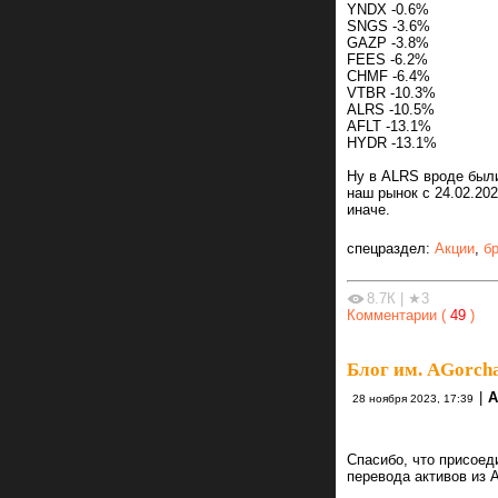
YNDX -0.6%
SNGS -3.6%
GAZP -3.8%
FEES -6.2%
CHMF -6.4%
VTBR -10.3%
ALRS -10.5%
AFLT -13.1%
HYDR -13.1%
Ну в ALRS вроде были
наш рынок с 24.02.20
иначе.
спецраздел:
Акции
,
б
8.7К
|
★3
Комментарии (
49
)
Блог им. AGorch
|
А
28 ноября 2023, 17:39
Спасибо, что присоед
перевода активов из 