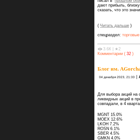
писал в
прошлом обз
дают прибыль, близку
сказать, что это значи
(
Читать дальше
)
спецраздел:
торговые
3.6К
|
★2
Комментарии (
32
)
Блог им. AGorch
|
04 декабря 2023, 21:33
Для выбора акций на
ликвидных акций в пр
совпадали, в 4 кварта
MGNT 15.0%
MOEX 12.6%
LKOH 7.2%
ROSN 6.1%
SBER 4.5%
GMKN 4.0%