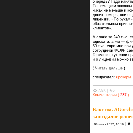
очередь? Надо нанят
По немецким законам 
никак не меньше и кон
двоих немцев, они ещ
лицензии. «По рукам»,
обязательном привлеч
клиентов».
А слабо за 240 тыс. е
адвоката, а мы — фин
30 тыс. евро мне при
сотрудники ФСФР сами
Германия, тут свои п
и о лицензии можно з
(
Читать дальше
)
спецраздел:
брокеры
7.9К
|
★6
Комментарии (
237
)
Блог им. AGorch
запоздалое реше
|
А. 
06 июня 2022, 10:16