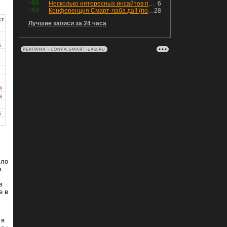
+55
Несколько интересных инсайтов по "Озону"
6
+53
Конференция Смарт-лаба да!! (пост 218, 12+)
28
Лучшие записи за 24 часа
РЕКЛАМА • CONFA.SMART-LAB.RU
сло
в
в
е в
 я