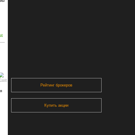
емы
34
ь
Рейтинг брокеров
я
Купить акции