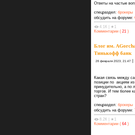
Ответы на частые во
спецраздел:
брокеры
обсудить на форуме:
4.1К
|
★1
Комментарии (
21
)
Блог им. AGorch
Тинькофф банк
|
26 февраля 2023, 21:47
Какая связь между са
позиции по акциям из
принудительно, а по л
торгов. И тем более 
стран?
спецраздел:
брокеры
обсудить на форуме:
8.2К
|
★1
Комментарии (
64
)