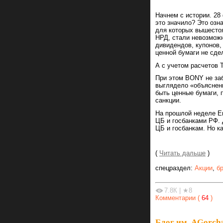
Начнем с истории. 28
это значило? Это озн
для которых вышестоя
НРД, стали невозможн
дивидендов, купонов,
ценной бумаги не сде
А с учетом расчетов 
При этом BONY не за
выглядело «объяснени
быть ценные бумаги, 
санкции.
На прошлой неделе Е
ЦБ и госбанками РФ.
ЦБ и госбанкам. Но к
(
Читать дальше
)
спецраздел:
Акции
,
б
7.8К
|
★8
Комментарии (
64
)
Блог им. AGorch