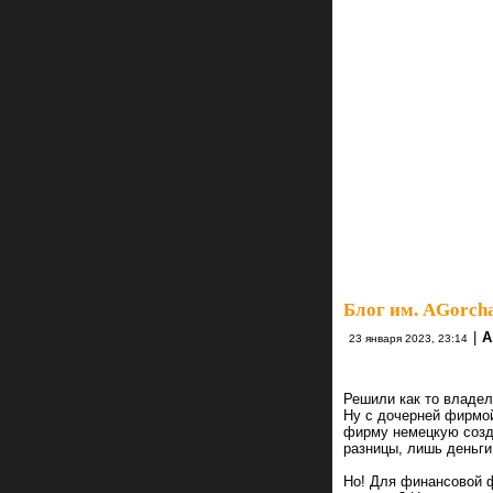
Блог им. AGorch
|
А
23 января 2023, 23:14
Решили как то владе
Ну с дочерней фирмой
фирму немецкую созда
разницы, лишь деньги
Но! Для финансовой ф