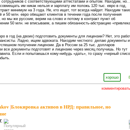
ь сотрудников с соответствующими аттестатами и опытом. Находим, но
совмещать им никак нельзя и зарплату им положь 120 тыс. евро в год,
тракт минимум на 3 года. Не, кто ищет, тот всегда найдет. Находим таки
ё и 50 млн. евро обещают клиентов в течении года после получения
 но мы же русские, верим на слово и потому в контракт пункт об
ении 50 млн. не вписываем, а пишем обязанность-абстракцию «привлек
вро в год (на двоих) подготовить документы для лицензии? Нет, это рабо
ансисты. Ладно, ищем адвоката. Находим честного: делаю документы и
 успешном получении лицензии. Да в России за 25 тыс. долларов
 все документы подготовят и лицензию через месяц получишь. Но тут
равила. Если и попытаешься кому-нибудь «дать», то сразу «черный списо
абыть.
хорошо
комментироват
akov
|
Блокировка активов в НРД: правильное, но
ние
Г.