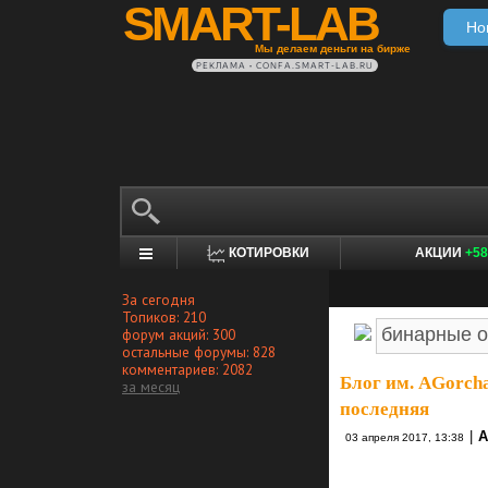
SMART-LAB
Но
Мы делаем деньги на бирже
РЕКЛАМА • CONFA.SMART-LAB.RU
КОТИРОВКИ
АКЦИИ
+58
За сегодня
Топиков: 210
форум акций: 300
остальные форумы: 828
комментариев: 2082
Блог им. AGorch
за месяц
последняя
|
А
03 апреля 2017, 13:38