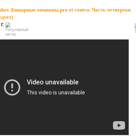
akov
|
Бинарные опционы pro et contra. Часть четвертая
едует)
 Г.