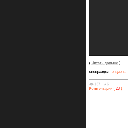
(
Читать дальше
)
спецраздел:
опционы
137
|
★6
Комментарии (
28
)