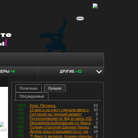
КЕРЫ
+4
ДРУГИЕ
+32
Полезные
Лучшие
Обсуждаемые
+135
Азия. Пятница.
52
+91
10 млн р на счету сделали меня счастливым? Ожидание vs Реальность!
43
+79
Ситуация на текущий момент
5
+79
Грузоперевозки по ЖД за июль 2026 г. — четвёртый месяц подряд роста, чёрные металлы на уровне прошлого года, а каменный уголь в плюсе.
1
+73
Обновляем информацию по Диасофту: дивиденды и выкуп
2
+65
Почему стратегия Евгения Черных приведет вас к убыткам в 2026 году
46
+62
Другие цеха отказываются от таких деталей — а мы построили на них производство с оборотом 70 млн
10
+55
2
👌 Вместо вкладов: лучшие облигации — только супер надёжные