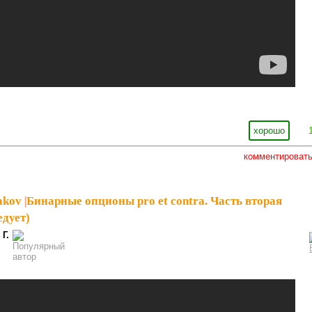
хорошо
комментироват
akov
|
Бинарные опционы pro et contra. Часть вторая
едует)
 Г.