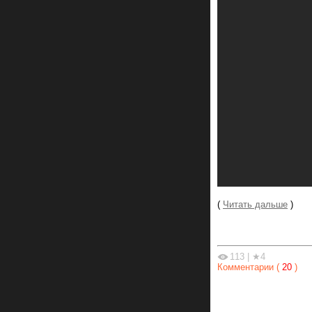
(
Читать дальше
)
113
|
★4
Комментарии (
20
)