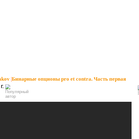
akov
|
Бинарные опционы pro et contra. Часть первая
 Г.