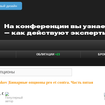
вый дизайн
ОБЛИГАЦИИ
+23
БРО
akov
|
Бинарные опционы pro et contra. Часть пятая
. Г.