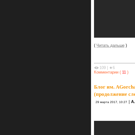
(
Читать дальше
)
109
|
★6
Комментарии (
11
)
Блог им. AGorch
(продолжение сл
|
А.
29 марта 2017, 10:27