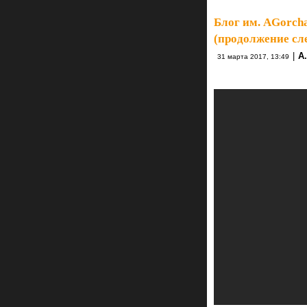
Блог им. AGorch
(продолжение сл
|
А.
31 марта 2017, 13:49