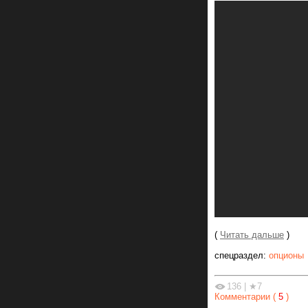
(
Читать дальше
)
спецраздел:
опционы
136
|
★7
Комментарии (
5
)