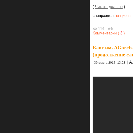
(
Читать дальше
)
спецраздел:
опционы
114
|
★5
Комментарии (
3
)
Блог им. AGorch
(продолжение сл
|
А.
30 марта 2017, 13:52