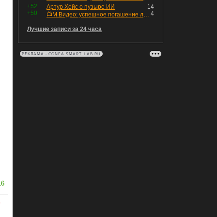
+52
Артур Хейс о пузыре ИИ
14
+50
4
📺М.Видео: успешное погашение любимого флоатера
Лучшие записи за 24 часа
РЕКЛАМА • CONFA.SMART-LAB.RU
16
ь