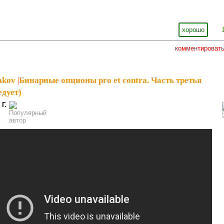
хорошо
комментироват
akov
|
Бинарные опционы pro et contra. Часть третья
едует)
 Г.