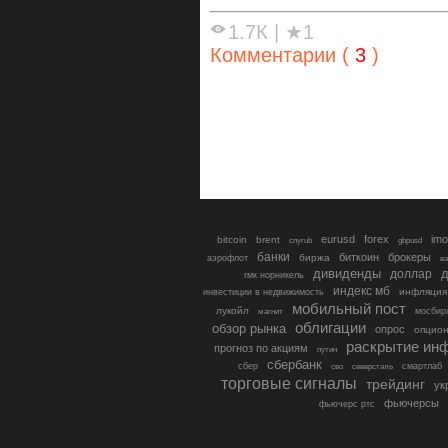
1.7К
|
★1
Комментарии (
3
)
eurusd
forex
imo
bitcoin
brent
cnyrub
gbpusd
банки
биткоин
брокеры
биржа
аэрофлот
в
дивиденды
доллар
д
гмк норникель
индекс мб
инфляция
инвестиции в недвижимость
мобильный пост
лукойл
мосбир
магнит
облигации
обзор рынка
опрос
опцио
раскрытие ин
прогноз по акциям
путин
сбербанк
сбер
северсталь
смартлаб
сво
торговые сигналы
трейдинг
ук
фьючерсы
фьючерс ртс