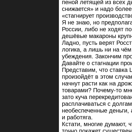
пеной летящей из всех д
снижается» и надо более 
«стагнирует производств
Я не знаю, но предполаг
России, либо не ходят п
дешёвые макароны круп
Ладно, пусть верят Росст
логика, а лишь ни на чё
убеждения. Закончим пр
Давайте о стагнации про
Представим, что ставка Ц
произойдёт в этом случа
начнут расти как на дро
товарами? Почему-то мн
зато куча перекредитова
расплачиваться с долгам
необеспеченные деньги, 
и работяга.
Кстати, многие думают, 
точно покажет существенн