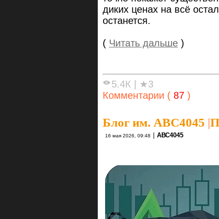
диких ценах на всё остал
останется.
(
Читать дальше
)
5.4К
|
★3
Комментарии (
87
)
Блог им. ABC4045
|
П
|
АВС4045
16 мая 2026, 09:48