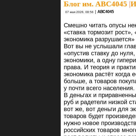
Блог им. ABC4045
|
И
|
АВС4045
07 мая 2026, 08:56
Смешно читать опусы нек
«ставка тормозит рост»,
экономика разрушается» и 
Вот вы не услышали гла
«опустив ставку до нуля
экономики, а одну гипери
права. И теория и практи
экономика растёт когда е
больше, а товаров покуп
у почти всего населения.
В деньгах и приравненны
руб и радетели низкой ст
вот же, вот деньги для э
товаров будет произведе
нужно новое производство
российских товаров мног