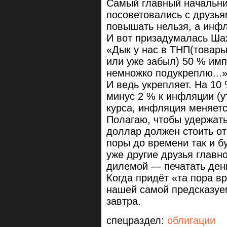
Самый главный начальни
посоветовались с друзь
повышать нельзя, а инфл
И вот призадумалась Ша
«Дык у нас в ТНП(товары
или уже забыл) 50 % имп
немножко подукреплю...
И ведь укрепляет. На 10
минус 2 % к инфляции (у
курса, инфляция меняетс
Полагаю, чтобы удержат
доллар должен стоить от
поры до времени так и б
уже другие друзья главн
дилемой — печатать день
Когда придёт «та пора в
нашей самой предсказуем
завтра.
спецраздел:
облигации