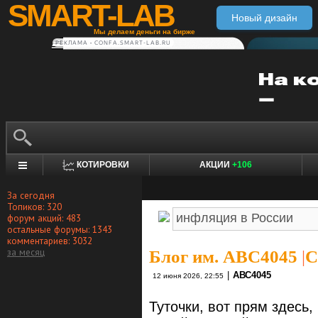
SMART-LAB
Новый дизайн
Мы делаем деньги на бирже
РЕКЛАМА • CONFA.SMART-LAB.RU
КОТИРОВКИ
АКЦИИ
+106
За сегодня
Топиков: 320
форум акций: 483
остальные форумы: 1343
комментариев: 3032
за месяц
Блог им. ABC4045
|
С
|
АВС4045
12 июня 2026, 22:55
Туточки, вот прям здесь,