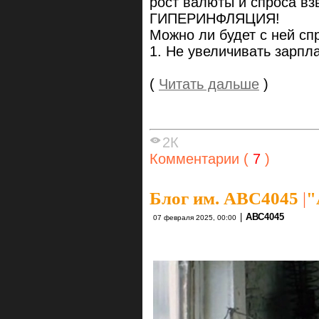
рост валюты и спроса вз
ГИПЕРИНФЛЯЦИЯ!
Можно ли будет с ней сп
1. Не увеличивать зарп
(
Читать дальше
)
2К
Комментарии (
7
)
Блог им. ABC4045
|
"
|
АВС4045
07 февраля 2025, 00:00