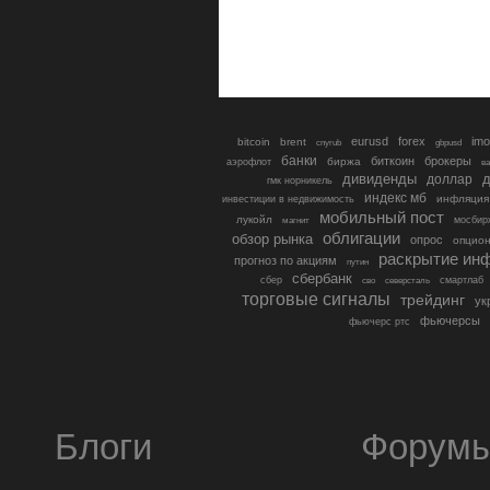
eurusd
forex
imo
bitcoin
brent
cnyrub
gbpusd
банки
биткоин
брокеры
биржа
аэрофлот
в
дивиденды
доллар
д
гмк норникель
индекс мб
инфляция
инвестиции в недвижимость
мобильный пост
лукойл
мосбир
магнит
облигации
обзор рынка
опрос
опцио
раскрытие ин
прогноз по акциям
путин
сбербанк
сбер
северсталь
смартлаб
сво
торговые сигналы
трейдинг
ук
фьючерсы
фьючерс ртс
Блоги
Форум