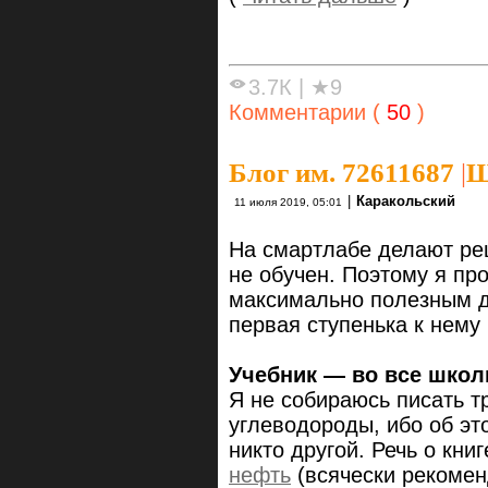
3.7К
|
★9
Комментарии (
50
)
Блог им. 72611687
|
Ш
|
Каракольский
11 июля 2019, 05:01
На смартлабе делают рец
не обучен. Поэтому я про
максимально полезным дл
первая ступенька к нему 
Учебник — во все шко
Я не собираюсь писать т
углеводороды, ибо об эт
никто другой. Речь о кни
нефть
(всячески рекоменд