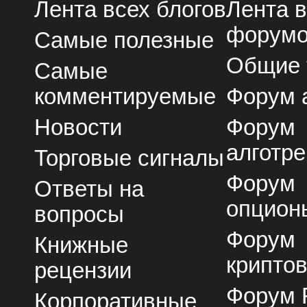
Лента всех блогов
Лента 
форум
Самые полезные
Общие
Самые
комментируемые
Форум 
Новости
Форум
алготре
Торговые сигналы
Форум
Ответы на
опцион
вопросы
Форум
Книжные
крипто
рецензии
Форум 
Корпоративные