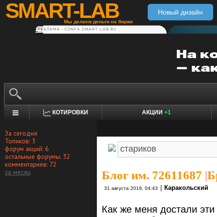
SMART-LAB
Новый дизайн
Мы делаем деньги на бирже
РЕКЛАМА • CONFA.SMART-LAB.RU
КОТИРОВКИ
АКЦИИ
+1
За сегодня
Топиков: 3
форум акций: 6
остальные форумы: 32
комментариев: 72
за месяц
Блог им. 72611687
|
Б
|
Каракольский
31 августа 2019, 04:43
Как же меня достали эти