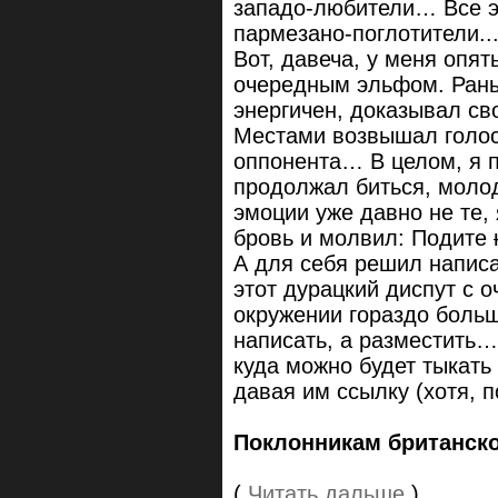
западо-любители… Все э
пармезано-поглотители..
Вот, давеча, у меня опя
очередным эльфом. Раньш
энергичен, доказывал с
Местами возвышал голос
оппонента… В целом, я п
продолжал биться, моло
эмоции уже давно не те,
бровь и молвил: Подите
А для себя решил написа
этот дурацкий диспут с 
окружении гораздо больш
написать, а разместить…
куда можно будет тыкать
давая им ссылку (хотя, п
Поклонникам британско
(
Читать дальше
)