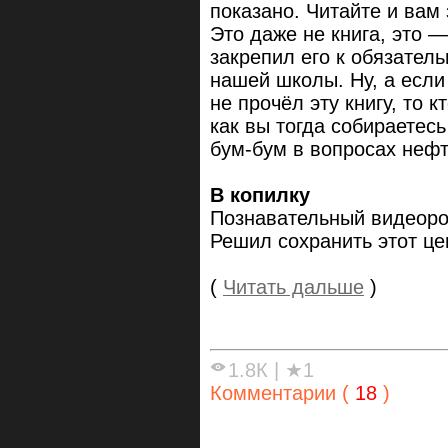
показано. Читайте и вам
Это даже не книга, это —
закрепил его к обязател
нашей школы. Ну, а если
не прочёл эту книгу, то 
как вы тогда собираетес
бум-бум в вопросах неф
В копилку
Познавательный видеоро
Решил сохранить этот це
(
Читать дальше
)
1.8К
|
★1
Комментарии (
18
)