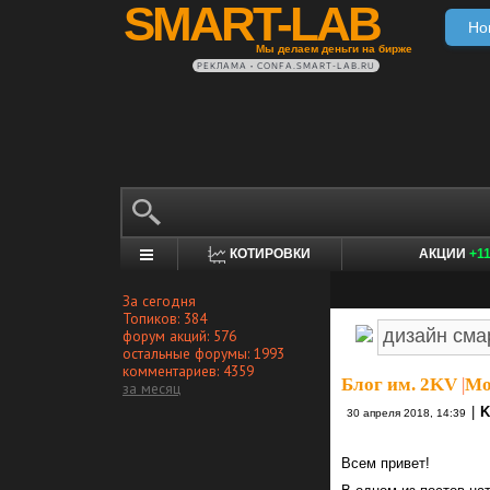
SMART-LAB
Но
Мы делаем деньги на бирже
РЕКЛАМА • CONFA.SMART-LAB.RU
КОТИРОВКИ
АКЦИИ
+1
За сегодня
Топиков: 384
форум акций: 576
остальные форумы: 1993
комментариев: 4359
Блог им. 2KV
|
Мо
за месяц
|
K
30 апреля 2018, 14:39
Всем привет!