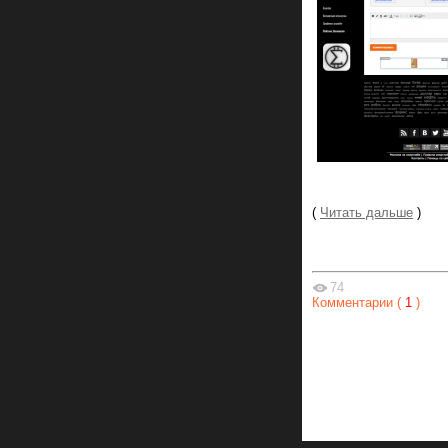
(
Читать дальше
)
74
Комментарии (
1
)