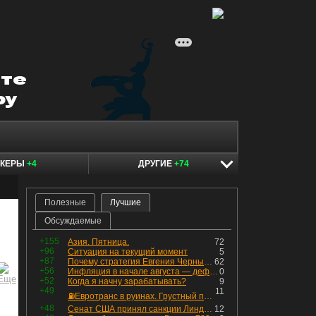
ОКЕРЫ
+4
ДРУГИЕ
+74
Полезные
Лучшие
Обсуждаемые
+155
Азия. Пятница.
72
+96
Ситуация на текущий момент
5
+87
Почему стратегия Евгения Черных приведет вас к убыткам в 2026 году
62
+56
Инфляция в начале августа — дефляция из-за топлива и плодоовощной корзины, но услуги продолжают дорожать, а рубль начал ослабевать.
0
+52
Когда я начну зарабатывать?
9
+49
11
⛽️Евротранс в руинах. Грустный пост😶😞 Что изменилось в облигациях?
+48
Сенат США принял санкции Линдси Грэма против России
12