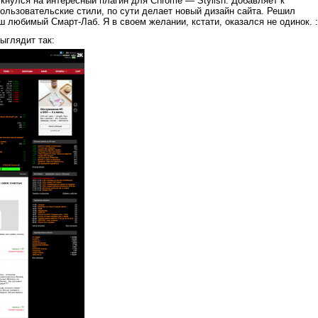
ткнулся на интересный плагин для Chrome — Stylish. Добавляет к
льзовательские стили, по сути делает новый дизайн сайта. Решил
ш любимый Смарт-Лаб. Я в своем желании, кстати, оказался не одинок. :
ыглядит так: