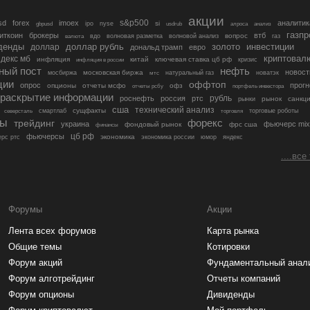
акции
s&p500
sd
forex
imoex
аналитик
si
gbpusd
ipo
nyse
usdrub
алроса
анализ
газп
иткоин
брокеры
втб
вопрос
валюта
вдо
волновая разметка
волновой анализ
газ
денды
золото
инвестиции
доллар
доллар рубль
дональд трамп
евро
криптовал
декс мб
инфляция
китай
ключевая ставка цб рф
кризис
инфляция в россии
ный пост
нефть
новост
московская биржа
мосбиржа
мтс
натуральный газ
новатэк
ции
оффтоп
опрос
прогн
опционы
отчеты мсфо
офз
портфель инвестора
отчеты рсбу
раскрытие информации
рубль
роснефть
россия
ртс
рынок
санкц
рынки
сша
технический анализ
сущфакты
торговые роботы
северсталь
смартлаб
торговля
лы
трейдинг
форекс
украина
фьючерс mix
фондовый рынок
фрс сша
финансы
цб рф
фьючерсы
экономика
рс ртс
экономика россии
юмор
яндекс
....все
Форумы
Акции
Лента всех форумов
Карта рынка
Общие темы
Котировки
Форум акций
Фундаментальный анал
Форум алготрейдинг
Отчеты компаний
Форум опционы
Дивиденды