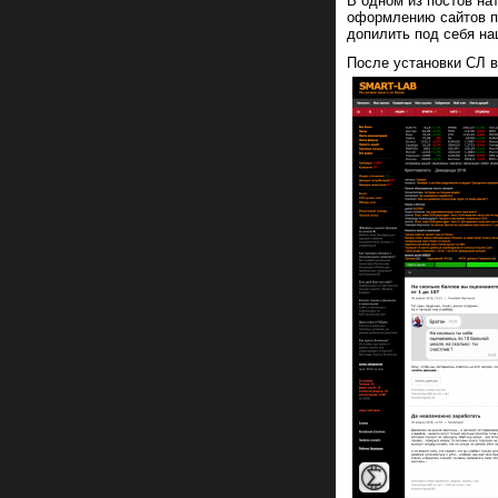
В одном из постов на
оформлению сайтов по
допилить под себя на
После установки СЛ в