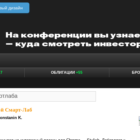
вый дизайн
17
ОБЛИГАЦИИ
+55
БР
й Смарт-Лаб
onstanin K.