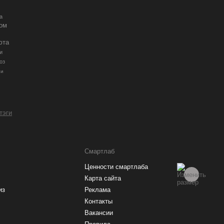
а
ром
юта
и
оз
ии
 тэги
Смартлаб
Ценности смартлаба
Карта сайта
из
Реклама
Контакты
Вакансии