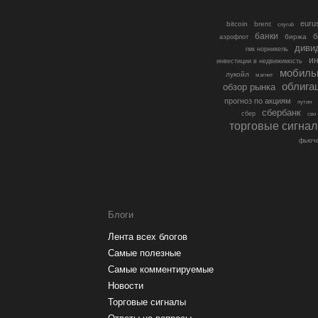
euru
bitcoin
brent
cnyrub
банки
б
биржа
аэрофлот
диви
гмк норникель
ин
инвестиции в недвижимость
мобиль
лукойл
магнит
облига
обзор рынка
прогноз по акциям
путин
сбербанк
сбер
сво
торговые сигна
фьюче
Блоги
Лента всех блогов
Самые полезные
Самые комментируемые
Новости
Торговые сигналы