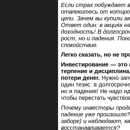
Если страх побуждает 
отвлекитесь от котиров
цели. Зачем вы купили а
Ответ один: в акциях н
доходность! В долгосро
рост, но и падения. По
спокойствие.
Легко сказать, но не п
Инвестирование — это в
терпение и дисциплина
потери денег.
Нужно зап
один тезис: в долгосрочн
но и падения! Не надо ид
чтобы перестать чувство
Почему инвесторы прода
падение уже произошло?
заборе) и наблюдают, к
восстанавливается?