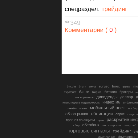
спецраздел:
трейдинг
349
Комментарии (
0
)
eurusd
forex
imo
bitcoin
brent
cnyrub
gbpusd
банки
биткоин
брокеры
биржа
аэрофлот
в
дивиденды
доллар
д
гмк норникель
индекс мб
инфляция
инвестиции в недвижимость
мобильный пост
лукойл
мосбир
магнит
облигации
обзор рынка
опрос
опцио
раскрытие ин
прогноз по акциям
путин
сбербанк
сбер
северсталь
смартлаб
сво
торговые сигналы
трейдинг
ук
фьючерсы
фьючерс ртс