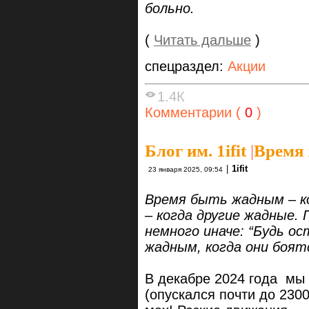
больно.
(
Читать дальше
)
спецраздел:
Акции
1.4К
Комментарии (
0
)
Блог им. 1ifit
|
Время
|
1ifit
23 января 2025, 09:54
Время быть жадным – ко
– когда другие жадные.
немного иначе: “Будь о
жадным, когда они боят
В декабре 2024 года мы
(опускался почти до 2300