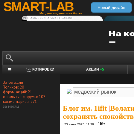
SMART-LAB
Новый дизайн
Мы делаем деньги на бирже
РЕКЛАМА • CONFA.SMART-LAB.RU
КОТИРОВКИ
АКЦИИ
+5
За сегодня
Топиков: 20
форум акций: 21
остальные форумы: 107
комментариев: 271
за месяц
Блог им. 1ifit
|
Волати
сохранять спокойств
|
1ifit
23 июня 2025, 11:38