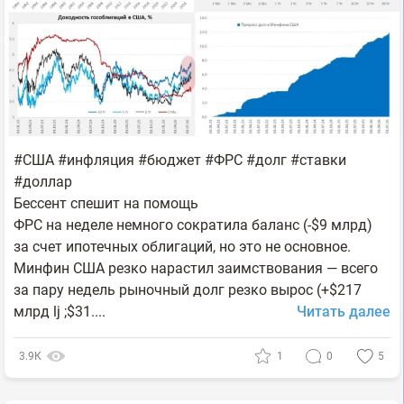
#США #инфляция #бюджет #ФРС #долг #ставки
#доллар
Бессент спешит на помощь
ФРС на неделе немного сократила баланс (-$9 млрд)
за счет ипотечных облигаций, но это не основное.
Минфин США резко нарастил заимствования — всего
за пару недель рыночный долг резко вырос (+$217
млрд lj ;$31....
Читать далее
3.9К
1
0
5