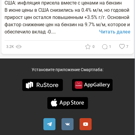
США: инфляция присела вместе с ценами на бензин
В июне цены в США снизились на 0.4% м/м, но годовой
прирост цен остался повышенным +3.5% г/г. Основной
фактор снижение цен на бензин на 9.7% м/м, которое и
обеспечило вклад -0....
Читать далее
3.2К
0
1
7
Установите приложение Смартлаба: