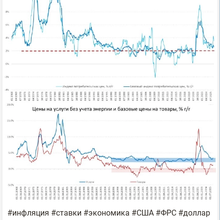
#инфляция #ставки #экономика #США #ФРС #доллар