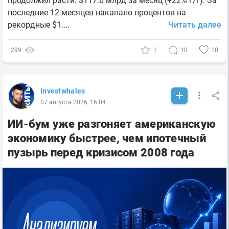
продолжил расти: $117.6 млрд за месяц (+22% г/г). За
последние 12 месяцев накапало процентов на
рекордные $1....
Читать далее
299
1
10
10
investwhales
07 августа 2026, 16:04
ИИ-бум уже разгоняет американскую
экономику быстрее, чем ипотечный
пузырь перед кризисом 2008 года