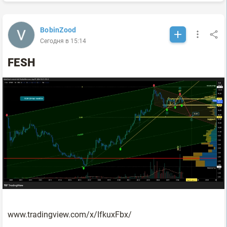
BobinZood
Сегодня в 15:14
FESH
www.tradingview.com/x/IfkuxFbx/