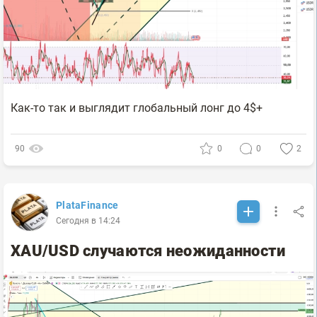
Как-то так и выглядит глобальный лонг до 4$+
90
0
0
2
PlataFinance
Сегодня в 14:24
XAU/USD случаются неожиданности