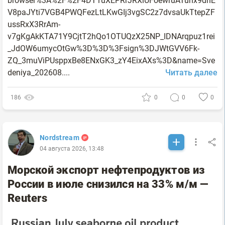
browser%3A%2F%2F4DT1uXEPRrJRXlUFoewruATunx9dnE
V8paJYti7VGB4PWQFezLtLKwGIj3vgSC2z7dvsaUkTtepZF
ussRxX3RrAm-
v7gKgAkKTA71Y9CjtT2hQo1OTUQzX25NP_IDNArqpuz1rei
_JdOW6umycOtGw%3D%3D%3Fsign%3DJWtGVV6Fk-
ZQ_3muViPUsppxBe8ENxGK3_zY4EixAXs%3D&name=Sve
deniya_202608....
Читать далее
186
0
0
0
Nordstream
04 августа 2026, 13:48
Морской экспорт нефтепродуктов из
России в июле снизился на 33% м/м —
Reuters