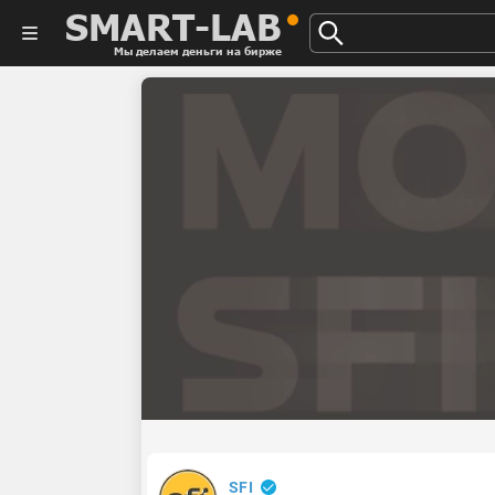
SMART-LAB
Мы делаем деньги на бирже
SFI