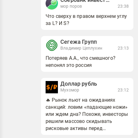
мор поров
23:38
Что сверху в правом верхнем углу
за L? И S?
Сегежа Групп
Владимир Цеплухин
23:13
Потеряев А.А., что смешного?
непонял это россия
Доллар рубль
Мухомор
23:12
🔥 Рынок льют на ожиданиях
санкций: ловим «падающие ножи»
или ждем дна? Похоже, инвесторы
решили массово скидывать
рисковые активы перед
выходными. Индекс МосБиржи