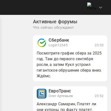
Активные форумы
Что сейчас обсуждают
Сбербанк
Login12345
23:53
Посмотрите график сбера за 2025
год. Там до первого сентября
росли, а затем Кукл устроил
гигантское обрушение сбера вниз.
Ждёмс.
ЕвроТранс
Олег Артемьев
23:52
Александр Самарин, Платят ли
они купоны, по факту платят.