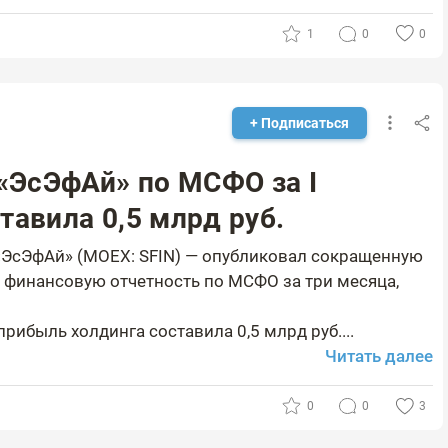
1
0
0
+ Подписаться
«ЭсЭфАй» по МСФО за I
тавила 0,5 млрд руб.
«ЭсЭфАй» (MOEX: SFIN) — опубликовал сокращенную
финансовую отчетность по МСФО за три месяца,
рибыль холдинга составила 0,5 млрд руб....
Читать далее
0
0
3