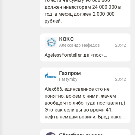
то есть на сумму 96 000 000
должен инвесторам 24 000 000 в
год, в месяц должен 2 000 000
рублей.
КОКС
Александр Нефедов
23:42
AgelessForeteller, да «пох»…
Газпром
Fattymby
23:42
Alex666, единсвенное сто не
понятно, воюем с ними, жачем
вообще что либо туда поставлять)
Это как если вы во время 41,
нефть немцам возили. Бред какой
то. Санкции еще вводят… дайте им
спокой умер...
Сбербанк инвестор