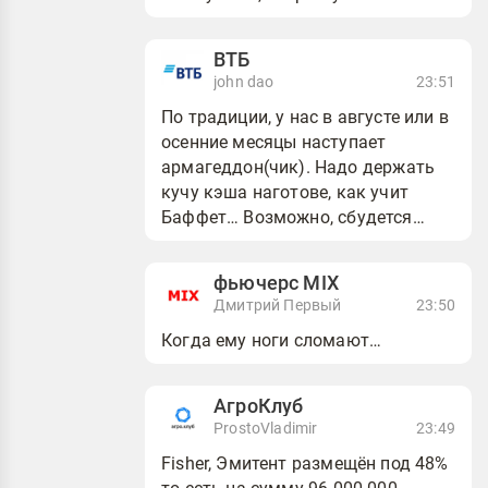
ВТБ
john dao
23:51
По традиции, у нас в августе или в
осенние месяцы наступает
армагеддон(чик). Надо держать
кучу кэша наготове, как учит
Баффет… Возможно, сбудется
пророчество «мудрецов», и ВТБ
нырнет до 37. Что ж,...
фьючерс MIX
Дмитрий Первый
23:50
Когда ему ноги сломают…
АгроКлуб
ProstoVladimir
23:49
Fisher, Эмитент размещён под 48%