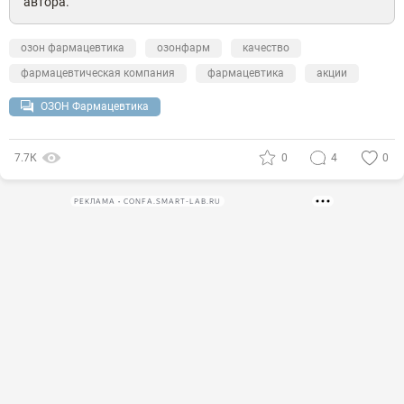
автора.
озон фармацевтика
озонфарм
качество
фармацевтическая компания
фармацевтика
акции
ОЗОН Фармацевтика
7.7К
0
4
0
РЕКЛАМА • CONFA.SMART-LAB.RU