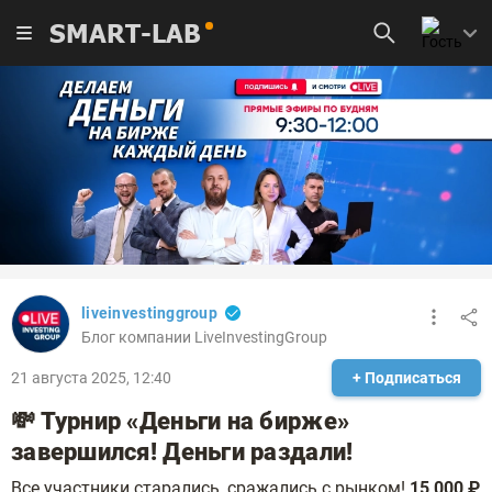
SMART-LAB
liveinvestinggroup
Блог компании LiveInvestingGroup
21 августа 2025, 12:40
+ Подписаться
💸 Турнир «Деньги на бирже»
завершился! Деньги раздали!
Все участники старались, сражались с рынком!
15 000 ₽