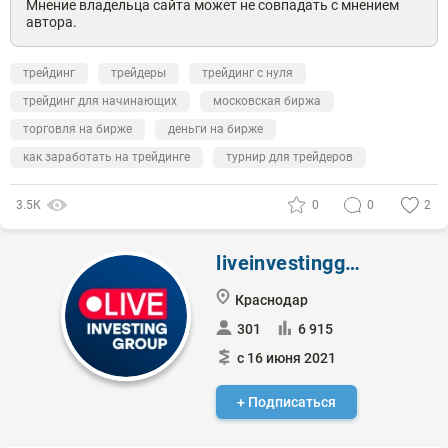
Мнение владельца сайта может не совпадать с мнением
автора.
трейдинг
трейдеры
трейдинг с нуля
трейдинг для начинающих
московская биржа
торговля на бирже
деньги на бирже
как заработать на трейдинге
турнир для трейдеров
3.5К
0
0
2
liveinvestinggroup
Краснодар
301
6 915
с 16 июня 2021
+ Подписаться