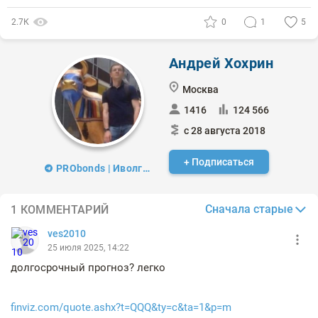
2.7К
0
1
5
Андрей Хохрин
Москва
1416
124 566
с 28 августа 2018
+ Подписаться
PRObonds | Иволга Капитал
Сначала старые
1 КОММЕНТАРИЙ
ves2010
25 июля 2025, 14:22
долгосрочный прогноз? легко
finviz.com/quote.ashx?t=QQQ&ty=c&ta=1&p=m