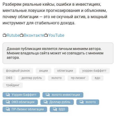
Разберем реальные кейсы, ошибки в инвестициях,
ментальные ловушки прогнозирования и объясняем,
почему облигации — это не скучный актив, а мощный
инструмент для стабильного дохода.
📺
Rutube
📺
Вконтакте
📺
YouTube
Данная публикация является личным мнением автора.
Мнение владельца сайта может не совпадать с мнением
автора.
фондвый рынок
акции
облигации
уоррен баффетт
ОФЗ
доллар рубль
золото
пр-лизинг
вдо
трейдинг
Уоррен Баффетт
золото инвестиции
ОФЗ облигации
Доллар рубль
золото
ПР-Лизинг облигации
ВДО