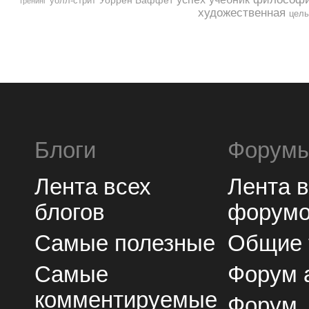
уолл-стрит
тренинг
художественная
цель
Блоги
Форум
Лента всех
Лента в
блогов
форум
Самые полезные
Общие 
Самые
Форум 
комментируемые
Форум