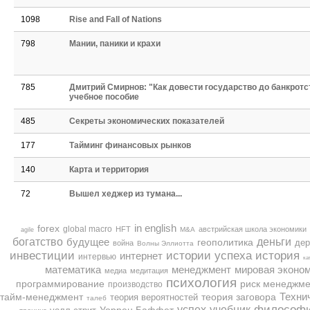
1098
Rise and Fall of Nations
Дмитрий Смирнов: "Как
Секреты экономических
Тайм
довести государство до
показателей
798
Мании, паники и крахи
банкротства" - учебное
Купить
|
Buy
пособие
785
Дмитрий Смирнов: "Как довести государство до банкротст
учебное пособие
485
Секреты экономических показателей
177
Тайминг финансовых рынков
140
Карта и территория
72
Вышел хеджер из тумана...
in english
forex
global macro
HFT
австрийская школа экономики
agile
M&A
богатство
будущее
деньги
геополитика
дер
война
Волны Эллиотта
инвестиции
история
истории успеха
интернет
интервью
ка
менеджмент
мировая эконо
математика
медиа
медитация
психология
риск менеджме
программирование
производство
Техни
теория заговора
тайм-менеджмент
теория вероятностей
талеб
успех
философ
учебник
Уоррен Баффет