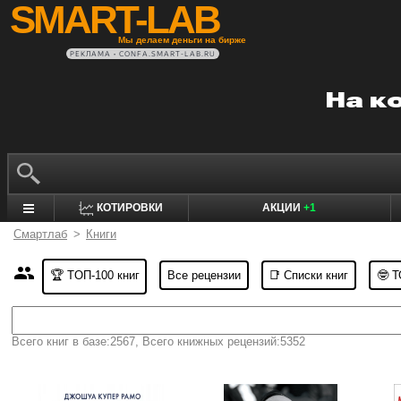
SMART-LAB
Мы делаем деньги на бирже
РЕКЛАМА • CONFA.SMART-LAB.RU
КОТИРОВКИ
АКЦИИ
+1
Смартлаб
>
Книги
🏆 TOП-100 книг
Все рецензии
📑 Списки книг
🤓 Т
Всего книг в базе:2567, Всего книжных рецензий:5352