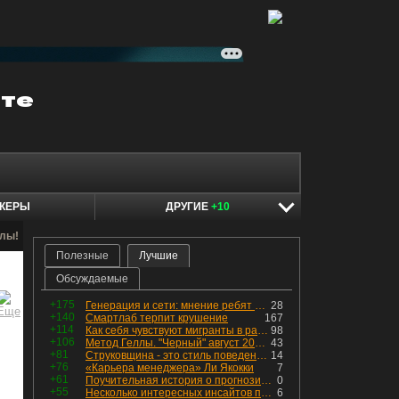
КЕРЫ
ДРУГИЕ
+10
алы!
Полезные
Лучшие
Обсуждаемые
+175
Генерация и сети: мнение ребят из индустрии
28
+140
Смартлаб терпит крушение
167
+114
Как себя чувствуют мигранты в раю, в который они так стремились
98
+106
Метод Геллы. "Черный" август 2026 - быть или не быть?
43
+81
Струковщина - это стиль поведения, известный всем в секторе золотодобычи.
14
+76
«Карьера менеджера» Ли Якокки
7
+61
Поучительная история о прогнозировании
0
+55
Несколько интересных инсайтов по "Озону"
6