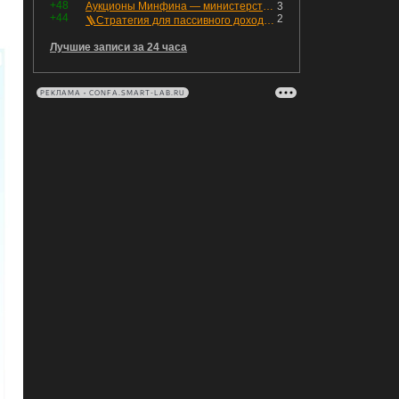
+48
Аукционы Минфина — министерство всё ещё не придумало "лекарство" для рынка ОФЗ. Ликвидности банкам не хватает это по РЕПО аукционам!
3
+44
2
🪜Стратегия для пассивного дохода: Лестница облигаций
Лучшие записи за 24 часа
РЕКЛАМА • CONFA.SMART-LAB.RU