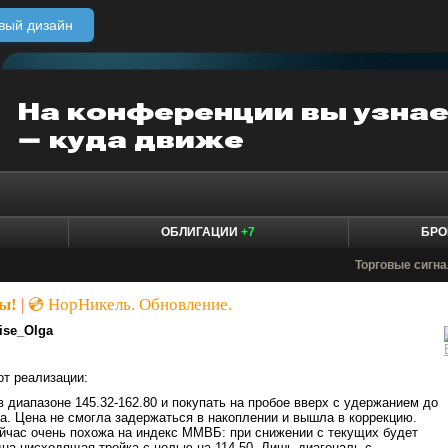
вый дизайн
ОБЛИГАЦИИ
+7
БРО
Торговые сигн
ы!
|
💿 НорНикель. Обновление.
ise_Olga
от реализации:
 диапазоне 145.32-162.80 и покупать на пробое вверх с удержанием до
. Цена не смогла задержаться в накоплении и вышла в коррекцию.
йчас очень похожа на индекс ММВБ: при снижении с текущих будет
а нисходящая тройка с целью на 114.50. Лишь диагональ с