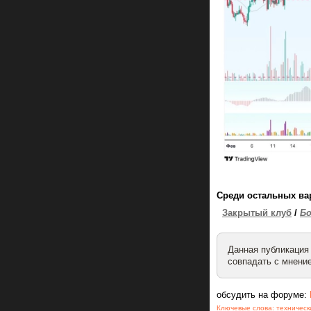
Среди остальных ва
Закрытый клуб
/
Бо
Данная публикация
совпадать с мнение
обсудить на форуме:
Ключевые слова:
техническ