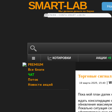
SMART-LAB
Но
Мы делаем деньги на бирже
РЕКЛАМА • CONFA.SMART-LAB.RU
КОТИРОВКИ
АКЦИИ
+9
PREMIUM
Все блоги
ЧАТ
Торговые сигнал
Поток
|
W
19 марта 2025, 15:40
Новости акций
Пока мой план далек 
ждать консолидацию в
обновления максимума
Локально ситуация се
сформирована еще одн