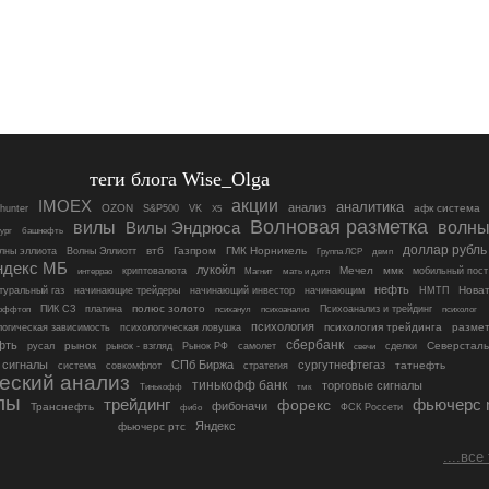
теги блога Wise_Olga
акции
IMOEX
аналитика
анализ
OZON
S&P500
афк система
hunter
VK
X5
Волновая разметка
вилы
Вилы Эндрюса
волн
башнефть
ург
доллар рубль
втб
Газпром
ГМК Норникель
лны эллиота
Волны Эллиотт
Группа ЛСР
двмп
ндекс МБ
лукойл
Мечел
ммк
мобильный пост
интеррао
криптовалюта
Магнит
мать и дитя
нефть
Новат
туральный газ
начинающие трейдеры
начинающий инвестор
начинающим
НМТП
ПИК СЗ
платина
полюс золото
оффтоп
психанул
психоанализ
Психоанализ и трейдинг
психолог
психология
логическая зависимость
психология трейдинга
размет
психологическая ловушка
фть
сбербанк
рынок
рынок - взгляд
Северсталь
русал
Рынок РФ
самолет
сделки
свечи
сигналы
СПб Биржа
сургутнефтегаз
татнефть
система
совкомфлот
стратегия
еский анализ
тинькофф банк
торговые сигналы
Тинькофф
тмк
лы
фьючерс 
трейдинг
форекс
фибоначи
Транснефть
ФСК Россети
фибо
Яндекс
фьючерс ртс
....все