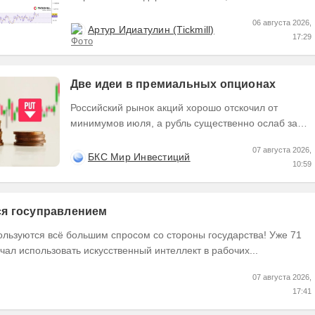
выходит за пределы узкого диапазона. Главным...
06 августа 2026,
Артур Идиатулин (Tickmill)
17:29
Две идеи в премиальных опционах
Российский рынок акций хорошо отскочил от
минимумов июля, а рубль существенно ослаб за
последние недели. Рассмотрим две идеи в
07 августа 2026,
премиальных...
БКС Мир Инвестиций
10:59
тся госуправлением
ользуются всё большим спросом со стороны государства! Уже 71
чал использовать искусственный интеллект в рабочих...
07 августа 2026,
17:41