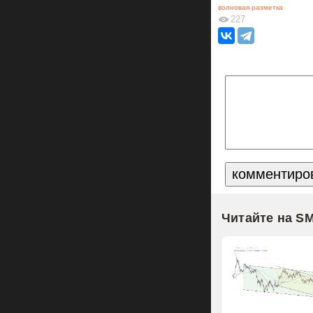
волновая разметка
227
Читайте на S