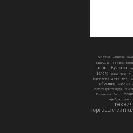
CNYRUB
head
Globaltruck
аэрофлот
банк санкт-петерб
волны Вульфа
во
И
золото
инвестиции
Московская Биржа
мтс
на
обучение
Объемы
психо
Психолог для трейдера
Росне
Распадская
Риски
серебро
сигнал
технич
торговые сигна