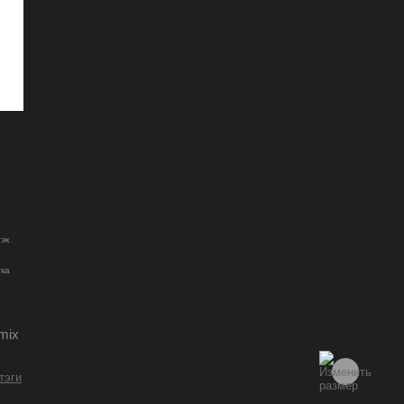
ы
эк
ка
mix
 тэги