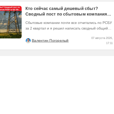
Кто сейчас самый дешевый сбыт?
Сводный пост по сбытовым компаниям
по отчетам РСБУ за Q2 26г.
Сбытовые компании почти все отчитались по РСБУ
за 2 квартал и я решил написать сводный общий
пост по их результатам, может кому интересно...
07 августа 2026,
Валентин Погорелый
17:11