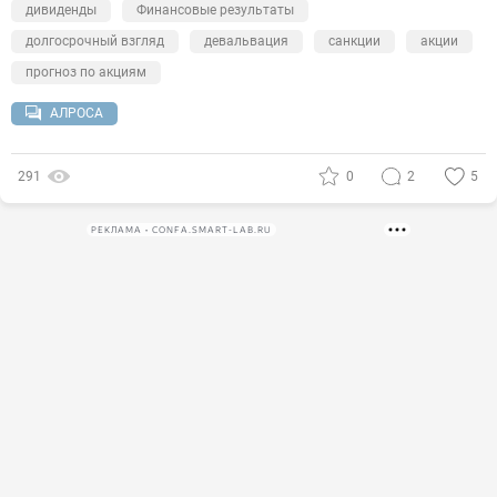
дивиденды
Финансовые результаты
долгосрочный взгляд
девальвация
санкции
акции
прогноз по акциям
АЛРОСА
291
0
2
5
РЕКЛАМА • CONFA.SMART-LAB.RU